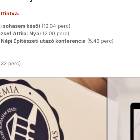
ttintva..
ni sohasem késő)
(12.04 perc)
zsef Attila: Nyár
(2.00 perc)
 Népi Építészeti utazó konferencia
(5.42 perc)
.32 perc)