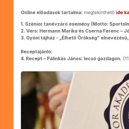
Online előadások tartalma:
megtekinthető
ide ka
1. Szenior tanévzáró esemény (Mottó: Sportol
2. Vers: Hermann Marika és Cserna Ferenc – Jó
3. Gyóni tájház - „Élhető Örökség” elnevezésű,
Receptajánló:
4. Recept – Pálinkás János: lecsó gazdagon.
(11