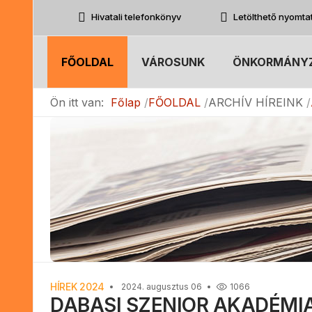
Hivatali telefonkönyv
Letölthető nyomt
FŐOLDAL
VÁROSUNK
ÖNKORMÁNY
Ön itt van:
Főlap
FŐOLDAL
ARCHÍV HÍREINK
HÍREK 2024
2024. augusztus 06
1066
DABASI SZENIOR AKADÉMIA 20