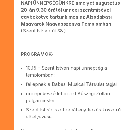
NAPI ÜNNEPSÉGÜNKRE amelyet augusztus
20-án 9.30 órától ünnepi szentmisével
egybekötve tartunk meg az Alsódabasi
Magyarok Nagyasszonya Templomban
(Szent István út 38.).
PROGRAMOK:
10.15 – Szent István napi ünnepség a
templomban:
fellépnek a Dabasi Musical Társulat tagjai
ünnepi beszédet mond Kőszegi Zoltán
polgármester
Szent István szobránál egy közös koszorú
elhelyezése