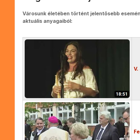
Városunk életében történt jelentősebb esemén
aktuális anyagaiból:
V.
Fe