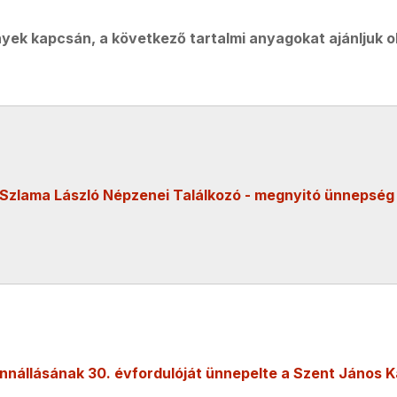
yek kapcsán, a következő tartalmi anyagokat ajánljuk o
 Szlama László Népzenei Találkozó - megnyitó ünnepség
nnállásának 30. évfordulóját ünnepelte a Szent János Ka