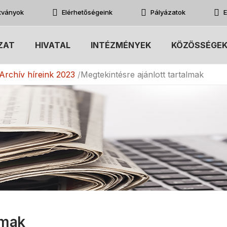
atványok
Elérhetőségeink
Pályázatok
E
ZAT
HIVATAL
INTÉZMÉNYEK
KÖZÖSSÉGE
Archív híreink 2023
Megtekintésre ajánlott tartalmak
lmak