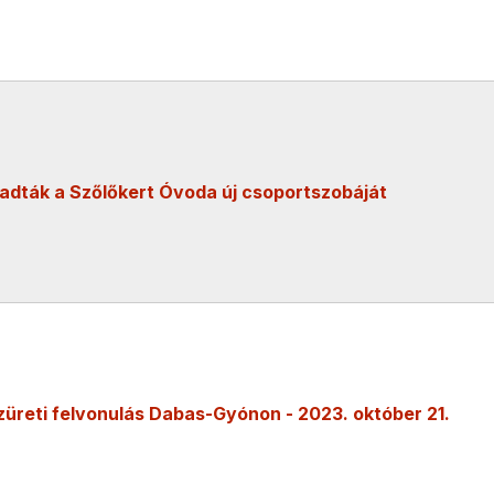
adták a Szőlőkert Óvoda új csoportszobáját
züreti felvonulás Dabas-Gyónon - 2023. október 21.