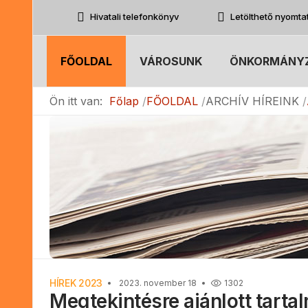
Hivatali telefonkönyv
Letölthető nyomt
FŐOLDAL
VÁROSUNK
ÖNKORMÁNY
Ön itt van:
Főlap
FŐOLDAL
ARCHÍV HÍREINK
HÍREK 2023
2023. november 18
1302
Megtekintésre ajánlott tarta