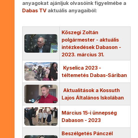
anyagokat ajánljuk olvasóink figyelmébe a
Dabas TV
aktuális anyagaiból:
Kőszegi Zoltán
polgármester - aktuális
intézkedések Dabason -
2023. március 31.
Kyselica 2023 -
téltemetés Dabas-Sáriban
Aktualitások a Kossuth
Lajos Általános Iskolában
Március 15-i ünnepség
Dabason - 2023
Beszélgetés Pánczél