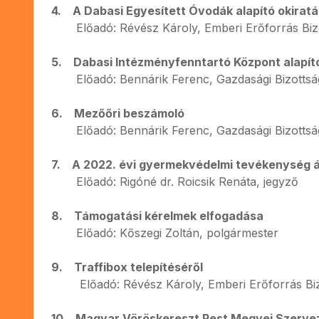
4. A Dabasi Egyesített Óvodák alapító okirat
Előadó: Révész Károly, Emberi Erőforrás Bizo
5. Dabasi Intézményfenntartó Központ alapító
Előadó: Bennárik Ferenc, Gazdasági Bizottsá
6. Mezőőri beszámoló
Előadó: Bennárik Ferenc, Gazdasági Bizottsá
7. A 2022. évi gyermekvédelmi tevékenység á
Előadó: Rigóné dr. Roicsik Renáta, jegyző
8. Támogatási kérelmek elfogadása
Előadó: Kőszegi Zoltán, polgármester
9. Traffibox telepítéséről
Előadó: Révész Károly, Emberi Erőforrás Biz
10. Magyar Vöröskereszt Pest Megyei Szerveze