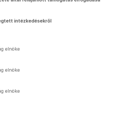
egtett intézkedésekről
g elnöke
g elnöke
g elnöke