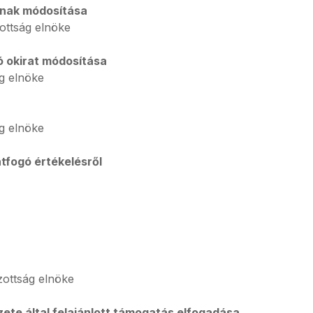
ának módosítása
ttság elnöke
 okirat módosítása
g elnöke
g elnöke
tfogó értékelésről
ottság elnöke
te által felajánlott támogatás elfogadása