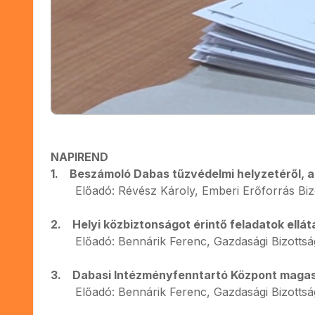
NAPIREND
1. Beszámoló Dabas tűzvédelmi helyzetéről, a
Előadó: Révész Károly, Emberi Erőforrás Bizo
2. Helyi közbiztonságot érintő feladatok ellá
Előadó: Bennárik Ferenc, Gazdasági Bizottsá
3. Dabasi Intézményfenntartó Központ magasabb
Előadó: Bennárik Ferenc, Gazdasági Bizottsá