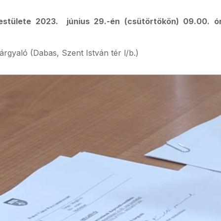
tülete 2023. június 29.-én (csütörtökön) 09.00. ór
tárgyaló (Dabas, Szent István tér l/b.)