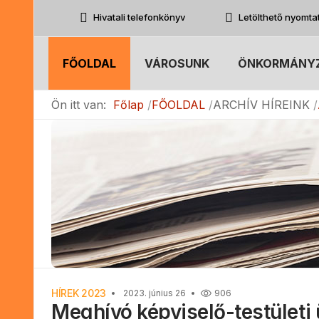
Hivatali telefonkönyv
Letölthető nyomt
FŐOLDAL
VÁROSUNK
ÖNKORMÁNY
Ön itt van:
Főlap
FŐOLDAL
ARCHÍV HÍREINK
HÍREK 2023
2023. június 26
906
Meghívó képviselő-testületi 