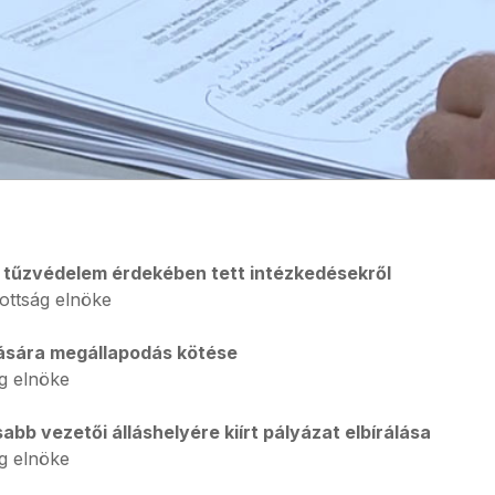
 tűzvédelem érdekében tett intézkedésekről
ttság elnöke
tására megállapodás kötése
g elnöke
 vezetői álláshelyére kiírt pályázat elbírálása
g elnöke