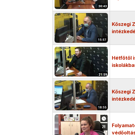
Kőszegi Z
intézkedé
Hétfőtől i
iskolákba
Kőszegi Z
intézkedé
Folyamato
védőoltás