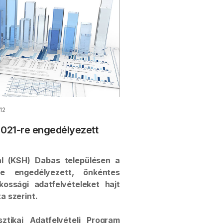
12
021-re engedélyezett
tal (KSH) Dabas településen a
re engedélyezett, önkéntes
kossági adatfelvételeket hajt
a szerint.
ztikai Adatfelvételi Program