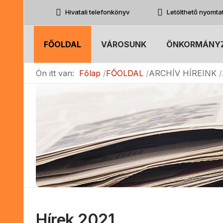
Hivatali telefonkönyv
Letölthető nyomt
FŐOLDAL
VÁROSUNK
ÖNKORMÁNY
Ön itt van:
Főlap
FŐOLDAL
ARCHÍV HÍREINK
Hírek 2021