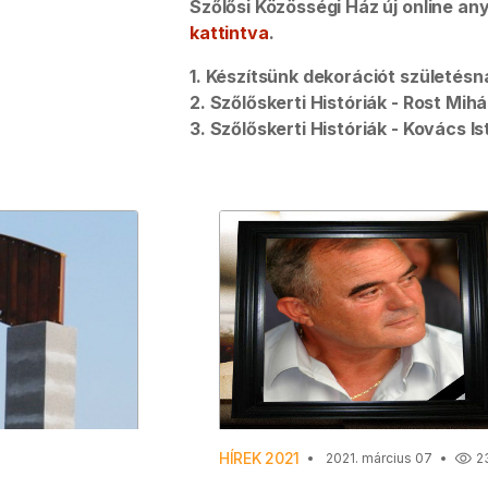
Szőlősi Közösségi Ház új online a
kattintva
.
1. Készítsünk dekorációt születésn
2. Szőlőskerti Históriák - Rost Mih
3. Szőlőskerti Históriák - Kovács Is
HÍREK 2021
2021. március 07
2