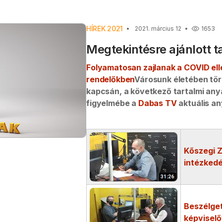
HÍREK 2021
2021. március 12
1653
Megtekintésre ajánlott 
Folyamatosan zajlanak a COVID ell
rendelőkben
Városunk életében tö
kapcsán, a következő tartalmi any
figyelmébe a
Dabas TV
aktuális an
Kőszegi Z
intézkedé
Beszélget
képviselőv