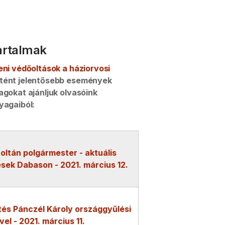
tartalmak
eni védőoltások a háziorvosi
rtént jelentősebb események
agokat ajánljuk olvasóink
yagaiból:
oltán polgármester - aktuális
sek Dabason - 2021. március 12.
és Pánczél Károly országgyűlési
el - 2021. március 11.