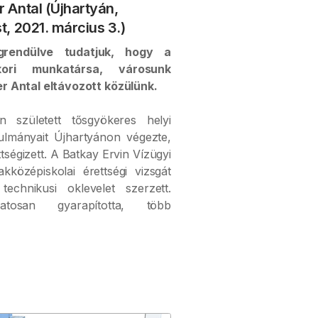
Antal (Újhartyán,
 2021. március 3.)
rendülve tudatjuk, hogy a
kori munkatársa, városunk
r Antal eltávozott közülünk.
n született tősgyökeres helyi
nulmányait Újhartyánon végezte,
ségizett. A Batkay Ervin Vízügyi
kközépiskolai érettségi vizsgát
technikusi oklevelet szerzett.
atosan gyarapította, több