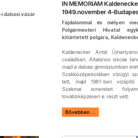
IN MEMORIAM Kaldenecker 
1949.november 4-Budapest,
-i dabasi vásár
Fájdalommal és mélyen meg
Polgármesteri Hivatal egy
kitüntetett polgára, Kaldenecke
Kaldenecker Antal Újhartyáno
családban. Általános iskolai ta
majd a dabasi gimnáziumban érett
Szakközépiskolában vízügyi sza
tett, majd 1981-ben vízépítő 
Szakmai ismereteit folyam
továbbképzésen is részt vett.
Bővebben …