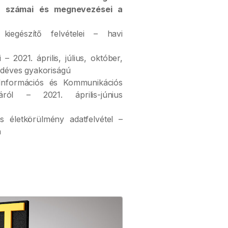
ási számai és megnevezései a
iegészítő felvételei – havi
– 2021. április, július, október,
déves gyakoriságú
Információs és Kommunikációs
táról – 2021. április-június
és életkörülmény adatfelvétel –
n