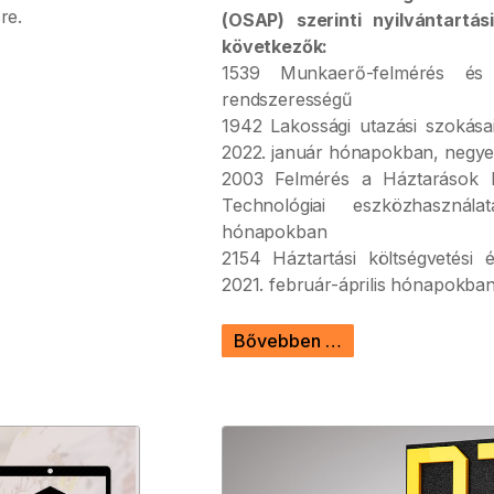
re.
(OSAP) szerinti nyilvántart
következők:
1539 Munkaerő-felmérés és k
rendszerességű
1942 Lakossági utazási szokásai 
2022. január hónapokban, negye
2003 Felmérés a Háztarások 
Technológiai eszközhasznála
hónapokban
2154 Háztartási költségvetési 
2021. február-április hónapokba
Bővebben …