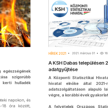
HÍREK 2021
2021. március 01
16
A KSH Dabas településen 2
adatgyűjtése
ág egészségének
ása szigorúbb
A Központi Statisztikai Hiva
kerti hulladék
hivatal elnöke által 2021-
adatszolgáltatáson alapuló la
végre, a korábbi évek gyakorlat
nteki napokon, és
-18 óra között,
A felvételek Országos Statis