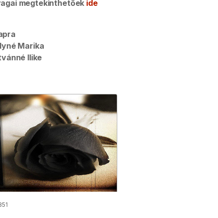
nyagai megtekinthetőek
ide
apra
ályné Marika
tvánné Ilike
351