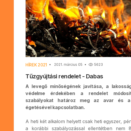
HÍREK 2021
2021. március 05
5623
Tűzgyújtási rendelet - Dabas
A levegő minőségének javítása, a lakoss
védelme érdekében a rendelet módosít
szabályokat határoz meg az avar és a 
égetésével kapcsolatban.
A heti két alkalom helyett csak heti egyszer, pé
a korábbi szabályozással ellentétben nem 8