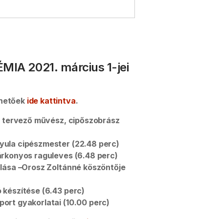
IA 2021. március 1-jei
thetőek
ide kattintva
.
pő tervező művész, cipőszobrász
yula cipészmester (22.48 perc)
árkonyos raguleves (6.48 perc)
nlása –Orosz Zoltánné köszöntője
 készítése (6.43 perc)
ort gyakorlatai (10.00 perc)