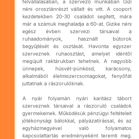
felvállalásában, a szervező munkában Gizi
néni oroszlánrészt vállalt és vitt. A csoport
kezdetekben 20-30 családot segített, mára
már a számuk meghaladja a 60-at. Gizike néni
egész évben szervezi társaival a
ruhaadományok, használt bútorok
begyűjtését és osztását. Havonta egyszer
szerveznek ruhaosztást, amelyet idéntől
megújult raktárukban tehetnek. A nagyobb
ünnepek, húsvét-pünkösd, karácsony,
alkalmából élelmiszercsomagokat, fenyőfát
juttatnak a rászorulóknak.
A nyár folyamán nyári karitász tábort
szerveznek társaival a rászoruló családok
gyermekeinek. Működésük pénzügyi feltételeit
jótékonysági bálokkal, pályázatírással, és az
egyházmegyével való folyamatos
kapcsolattartás eredményeként teremti meg.