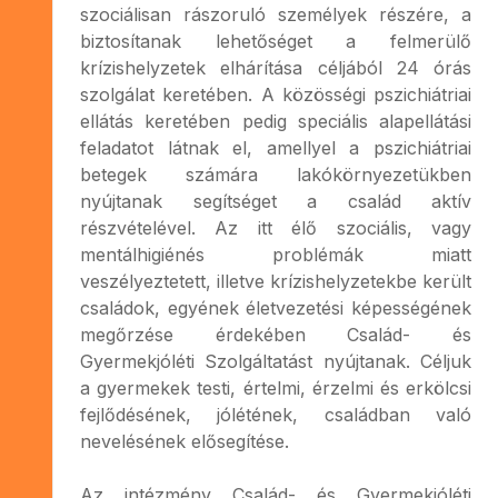
szociálisan rászoruló személyek részére, a
biztosítanak lehetőséget a felmerülő
krízishelyzetek elhárítása céljából 24 órás
szolgálat keretében. A közösségi pszichiátriai
ellátás keretében pedig speciális alapellátási
feladatot látnak el, amellyel a pszichiátriai
betegek számára lakókörnyezetükben
nyújtanak segítséget a család aktív
részvételével. Az itt élő szociális, vagy
mentálhigiénés problémák miatt
veszélyeztetett, illetve krízishelyzetekbe került
családok, egyének életvezetési képességének
megőrzése érdekében Család- és
Gyermekjóléti Szolgáltatást nyújtanak. Céljuk
a gyermekek testi, értelmi, érzelmi és erkölcsi
fejlődésének, jólétének, családban való
nevelésének elősegítése.
Az intézmény Család- és Gyermekjóléti