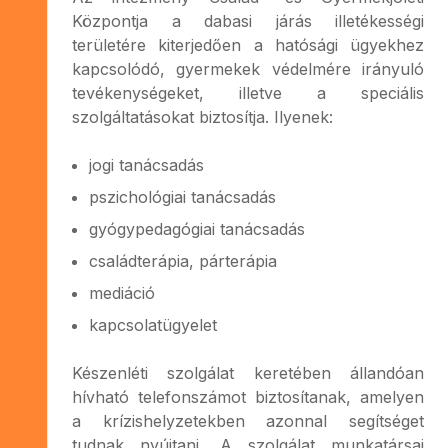
Központja a dabasi járás illetékességi
területére kiterjedően a hatósági ügyekhez
kapcsolódó, gyermekek védelmére irányuló
tevékenységeket, illetve a speciális
szolgáltatásokat biztosítja. Ilyenek:
jogi tanácsadás
pszichológiai tanácsadás
gyógypedagógiai tanácsadás
családterápia, párterápia
mediáció
kapcsolatügyelet
Készenléti szolgálat keretében állandóan
hívható telefonszámot biztosítanak, amelyen
a krízishelyzetekben azonnal segítséget
tudnak nyújtani. A szolgálat munkatársai