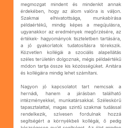
megmozgat mindent és mindenkit annak
érdekében, hogy az álom valóra is váljon.
Szakmai elhivatottsága, munkabírása
példaértékű, mindig képes a megújulásra,
ugyanakkor az eredmények megőrzésére, az
értékek- hagyományok tiszteletben tartására,
a jó gyakorlatok tudatosításra törekszik.
Közvetlen kollégái a szociális alapellátás
széles területén dolgoznak, mégis példaértékű
módon tartja össze kis közösségüket. Anitára
és kollégáira mindig lehet számítani.
Nagyon jó kapcsolatot tart nemcsak a
hernádi, hanem a járásban található
intézményekkel, munkatársakkal. Széleskörű
tapasztalattal, magas szintű szakmai tudással
rendelkezik, szívesen fordulnak hozzá
segítségért a környékbeli kollégái, ő pedig
készségesen nyújt segítséget. Az élet minden