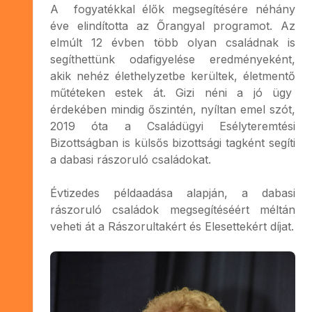
A fogyatékkal élők megsegítésére néhány
éve elindította az Őrangyal programot. Az
elmúlt 12 évben több olyan családnak is
segíthettünk odafigyelése eredményeként,
akik nehéz élethelyzetbe kerültek, életmentő
műtéteken estek át. Gizi néni a jó ügy
érdekében mindig őszintén, nyíltan emel szót,
2019 óta a Családügyi Esélyteremtési
Bizottságban is külsős bizottsági tagként segíti
a dabasi rászoruló családokat.
Évtizedes példaadása alapján, a dabasi
rászoruló családok megsegítéséért méltán
veheti át a Rászorultakért és Elesettekért díjat.