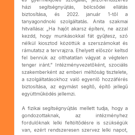
házi segítségnyújtás, bölcsődei ellátás
biztosítása, és 2022. január 1-től a
tanyagondnoki szolgáltatás. Anita szakmai
hitvallása: „Ha hajót akarsz építeni, ne azzal
kezdd, hogy munkásokkal fát gyűjtesz, szó
nélkül kiosztod közöttük a szerszámokat és
rámutatsz a tervrajzra. Ehelyett először keltsd
fel bennük az olthatatlan vágyat a végtelen
tenger iránt.” Intézményvezetőként, szociális
szakemberként az emberi méltóság tisztelete,
a szolgáltatásokhoz való egyenlő hozzáférés
biztosítása, az egymást segítő, építő jellegű
együttműködés jellemzi.
A fizikai segítségnyújtás mellett tudja, hogy a
gondozottaknak, az intézményhez
fordulóknak lelki feltöltődésre is szükségük
van, ezért rendszeresen szervez lelki napot,