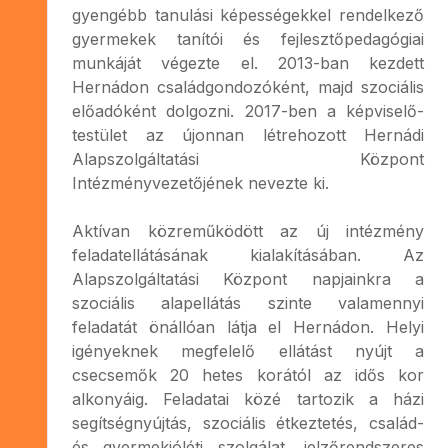
gyengébb tanulási képességekkel rendelkező
gyermekek tanítói és fejlesztőpedagógiai
munkáját végezte el. 2013-ban kezdett
Hernádon családgondozóként, majd szociális
előadóként dolgozni. 2017-ben a képviselő-
testület az újonnan létrehozott Hernádi
Alapszolgáltatási Központ
Intézményvezetőjének nevezte ki.
Aktívan közreműködött az új intézmény
feladatellátásának kialakításában. Az
Alapszolgáltatási Központ napjainkra a
szociális alapellátás szinte valamennyi
feladatát önállóan látja el Hernádon. Helyi
igényeknek megfelelő ellátást nyújt a
csecsemők 20 hetes korától az idős kor
alkonyáig. Feladatai közé tartozik a házi
segítségnyújtás, szociális étkeztetés, család-
és gyermekjóléti szolgálat, jelzőrendszeres