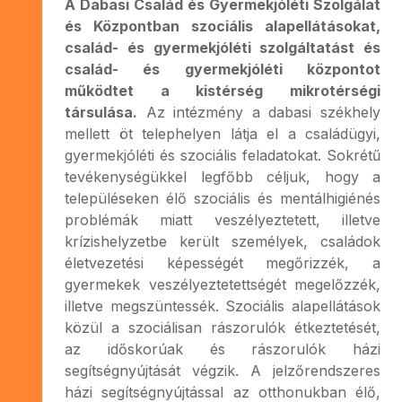
A Dabasi Család és Gyermekjóléti Szolgálat
és Központban szociális alapellátásokat,
család- és gyermekjóléti szolgáltatást és
család- és gyermekjóléti központot
működtet a kistérség mikrotérségi
társulása.
Az intézmény a dabasi székhely
mellett öt telephelyen látja el a családügyi,
gyermekjóléti és szociális feladatokat. Sokrétű
tevékenységükkel legfőbb céljuk, hogy a
településeken élő szociális és mentálhigiénés
problémák miatt veszélyeztetett, illetve
krízishelyzetbe került személyek, családok
életvezetési képességét megőrizzék, a
gyermekek veszélyeztetettségét megelőzzék,
illetve megszüntessék. Szociális alapellátások
közül a szociálisan rászorulók étkeztetését,
az időskorúak és rászorulók házi
segítségnyújtását végzik. A jelzőrendszeres
házi segítségnyújtással az otthonukban élő,