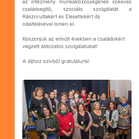
az intézmény munkaközösségének sokéves
családsegítő, szociális szolgálatát a
Rászorultakért és Elesettekért díj
odaítélésével ismeri el.
Köszönjük az elmúlt években a családokért
végzett áldozatos szolgálatukat!
A díjhoz szívből gratulálunk!