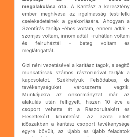
megalakulása óta.
A Karitász a keresztény
ember meghívása az irgalmasság testi-lelki
cselekedeteinek a gyakorlására. Ahogyan a
Szentírás tanítja -éhes voltam, ennem adtál -
szomjas voltam, innom adtál -ruhátlan voltam
és felruháztál – beteg voltam és
meglátogattál...
Gizi néni vezetésével a karitász tagok, a segítő
munkatársak számos rászorulóval tartják a
kapcsolatot. Székhelyük Felsődabas, de
tevékenységüket városszerte végzik.
Munkájukra az önkormányzat már az
alakulás után felfigyelt, hiszen 10 éve a
csoport vehette át a Rászorultakért és
Elesettekért kitüntetést. Az azóta eltelt
időszakban a karitász csoport tevékenysége
egyre bővült, az újabb és újabb feladatok