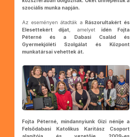
közszférában dolgoznak. Őket ünnepeltük a
szociális munka napján.
Az eseményen átadták a
Rászorultakért és
Elesettekért díjat
, amelyet
idén Fojta
Péterné és a Dabasi Család és
Gyermekjóléti Szolgálat és Központ
munkatársai vehettek át.
Fojta Péterné, mindannyiunk Gizi nénije a
Felsődabasi Katolikus Karitász Csoport
alapítója és vezetője 2009-es