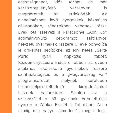
egészségnapot, idős tornát, de már
keresztrejtvényfejtő versenyen is
megmérettek az érdeklődők. Az
alapellátásban lévő gyermekek kézműves
délutánokon, táborokban vehettek részt.
Évek óta szervezi a karácsonyi „Adni Jó”
adománygyűjtő programot. Hátrányos
helyzetű gyermekek részére 9. éve bonyolítja
le önkéntes segítőkkel az egy hetes „Serte
Perte nyári napközis tábort.
Kezdeményezésre indult el ebben az évben
általános iskoláskorú gyermekek részére
színházlátogatás és a „Magyaroszág Vár”
programsorozat, melynek keretében
természetjáró-felfedező kirándulásokat
tesznek hazánkban. Szintén az ő
szervezésében 53 gyermek vehetettrészt
nyáron a Zánkai Erzsébet Táborban. Anita
mindig mer nagyot álmodni és meg is tesz,