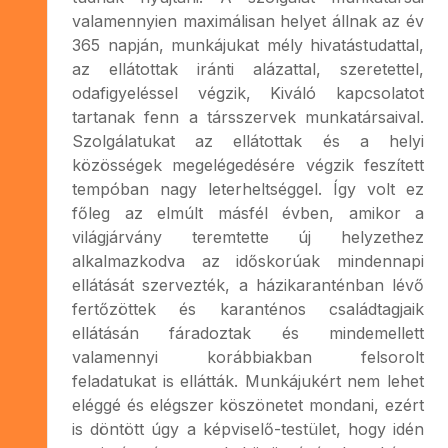
valamennyien maximálisan helyet állnak az év
365 napján, munkájukat mély hivatástudattal,
az ellátottak iránti alázattal, szeretettel,
odafigyeléssel végzik, Kiváló kapcsolatot
tartanak fenn a társszervek munkatársaival.
Szolgálatukat az ellátottak és a helyi
közösségek megelégedésére végzik feszített
tempóban nagy leterheltséggel. Így volt ez
főleg az elmúlt másfél évben, amikor a
világjárvány teremtette új helyzethez
alkalmazkodva az időskorúak mindennapi
ellátását szervezték, a házikaranténban lévő
fertőzöttek és karanténos családtagjaik
ellátásán fáradoztak és mindemellett
valamennyi korábbiakban felsorolt
feladatukat is ellátták. Munkájukért nem lehet
eléggé és elégszer köszönetet mondani, ezért
is döntött úgy a képviselő-testület, hogy idén