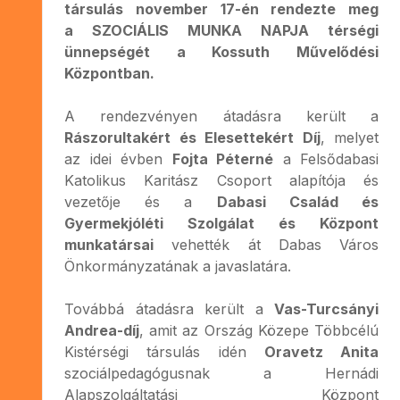
társulás november 17-én rendezte meg
a SZOCIÁLIS MUNKA NAPJA térségi
ünnepségét a Kossuth Művelődési
Központban.
A rendezvényen átadásra került a
Rászorultakért és Elesettekért Díj
, melyet
az idei évben
Fojta Péterné
a Felsődabasi
Katolikus Karitász Csoport alapítója és
vezetője és a
Dabasi Család és
Gyermekjóléti Szolgálat és Központ
munkatársai
vehették át Dabas Város
Önkormányzatának a javaslatára.
Továbbá átadásra került a
Vas-Turcsányi
Andrea-díj
, amit az Ország Közepe Többcélú
Kistérségi társulás idén
Oravetz Anita
szociálpedagógusnak a Hernádi
Alapszolgáltatási Központ