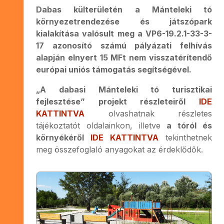
Dabas külterületén a Mánteleki tó
környezetrendezése és játszópark
kialakítása valósult meg a VP6-19.2.1-33-3-
17 azonosító számú pályázati felhívás
alapján elnyert 15 MFt nem visszatérítendő
európai uniós támogatás segítségével.
„A dabasi Mánteleki tó turisztikai
fejlesztése” projekt részleteiről
IDE
KATTINTVA
olvashatnak részletes
tájékoztatót oldalainkon, illetve
a tóról és
környékéről
IDE KATTINTVA
tekinthetnek
meg összefoglaló anyagokat az érdeklődők.