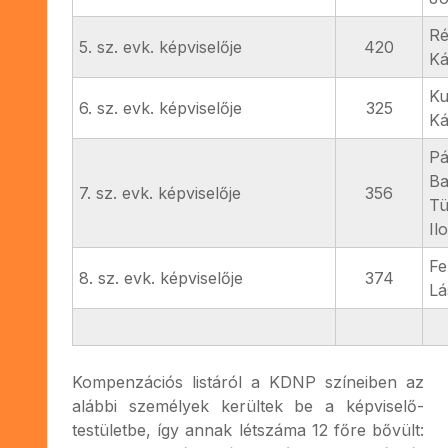
Ré
5. sz. evk. képviselője
420
Ká
Ku
6. sz. evk. képviselője
325
Ká
Pá
Ba
7. sz. evk. képviselője
356
T
Il
Fe
8. sz. evk. képviselője
374
Lá
Kompenzációs listáról a KDNP színeiben az
alábbi személyek kerültek be a képviselő-
testületbe, így annak létszáma 12 főre bővült: