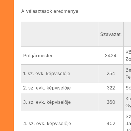
A választások eredménye:
Szavazat:
Kő
Polgármester
3424
Zo
Be
1. sz. evk. képviselője
254
Fe
2. sz. evk. képviselője
322
Só
Ko
3. sz. evk. képviselője
360
G
Sz
4. sz. evk. képviselője
402
Já
Jó