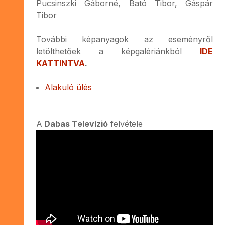
Pucsinszki Gáborné, Bató Tibor, Gáspár
Tibor
További képanyagok az eseményről
letölthetőek a képgalériánkból
IDE
KATTINTVA
.
Alakuló ülés
A
Dabas Televízió
felvétele