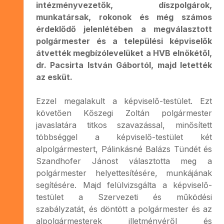
intézményvezetők, díszpolgárok,
munkatársak, rokonok és még számos
érdeklődő jelenlétében a megválasztott
polgármester és a települési képviselők
átvették megbízólevelüket a HVB elnökétől,
dr. Pacsirta István Gábortól, majd letették
az esküt.
Ezzel megalakult a képviselő-testület. Ezt
követően Kőszegi Zoltán polgármester
javaslatára titkos szavazással, minősített
többséggel a képviselő-testület két
alpolgármestert, Pálinkásné Balázs Tündét és
Szandhofer Jánost választotta meg a
polgármester helyettesítésére, munkájának
segítésére. Majd felülvizsgálta a képviselő-
testület a Szervezeti és működési
szabályzatát, és döntött a polgármester és az
alpolgármesterek illetményéről és