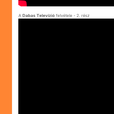
A
Dabas Televízió
felvétele - 2. rész