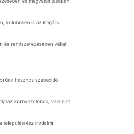
vezésében és megvalósításában
 különösen is az illegális
n és rendszerezésében vállat
skorúak hasznos szabadidő
tájház környezetének, valamint
 településrész irodalmi