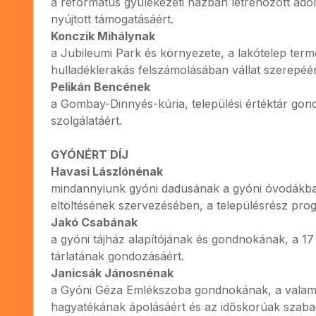
a református gyülekezeti házban létrehozott a
nyújtott támogatásáért.
Konczik Mihálynak
a Jubileumi Park és környezete, a lakótelep term
hulladéklerakás felszámolásában vállat szerepéér
Pelikán Bencének
a Gombay-Dinnyés-kúria, települési értéktár go
szolgálatáért.
GYÓNÉRT DÍJ
Havasi Lászlónénak
mindannyiunk gyóni dadusának a gyóni óvodákban
eltöltésének szervezésében, a településrész prog
Jakó Csabának
a gyóni tájház alapítójának és gondnokának, a 1
tárlatának gondozásáért.
Janicsák Jánosnénak
a Gyóni Géza Emlékszoba gondnokának, a valamint
hagyatékának ápolásáért és az időskorúak szabad