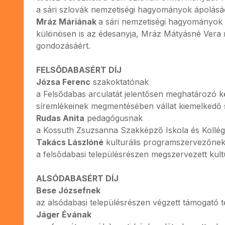
a sári szlovák nemzetiségi hagyományok ápolásáér
Mráz Máriának
a sári nemzetiségi hagyományok
különösen is az édesanyja, Mráz Mátyásné Vera néni
gondozásáért.
FELSŐDABASÉRT DÍJ
Józsa Ferenc
szakoktatónak
a Felsődabas arculatát jelentősen meghatározó kö
síremlékeinek megmentésében vállat kiemelkedő 
Rudas Anita
pedagógusnak
a Kossuth Zsuzsanna Szakképző Iskola és Kollég
Takács Lászlóné
kulturális programszervezőne
a felsődabasi településrészen megszervezett kult
ALSÓDABASÉRT DÍJ
Bese Józsefnek
az alsódabasi településrészen végzett támogató 
Jáger Évának