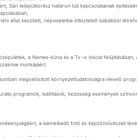
t, Sári településrész határon túli kapcsolatainak építéséé
 ápolásában,
 által készített, népviseletbe öltöztetett babákból létreho
zépületek, a Nemes-kúria és a Tv –s Iskola felújításában, 
szakmai munkájáért.
iumban megvalósított környezettudatosságra nevelő progr
k
urális programok, kiállítások, közösségi események színvo
tevékenységéért, a kiemelkedő fotó és képzőművészeti tev