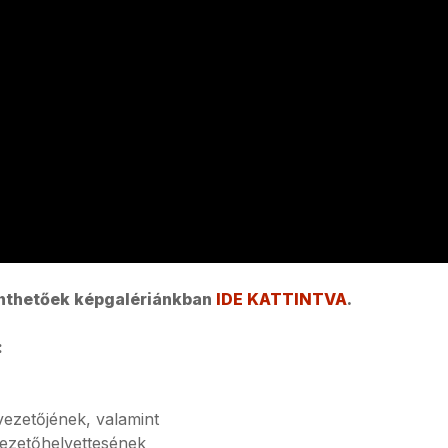
inthetőek képgalériánkban
IDE KATTINTVA
.
:
ezetőjének, valamint
ezetőhelyettesének