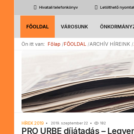
Hivatali telefonkönyv
Letölthető nyomt
FŐOLDAL
VÁROSUNK
ÖNKORMÁNY
Ön itt van:
Főlap
FŐOLDAL
ARCHÍV HÍREINK
HÍREK 2019
2019. szeptember 22
182
PRO URBE díjátadás – Legyen