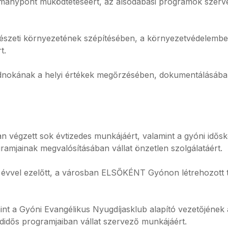
dománypont működtetéséért, az alsódabasi programok szer
észeti környezetének szépítésében, a környezetvédelemben,
t.
ndnokának a helyi értékek megőrzésében, dokumentálásába
 végzett sok évtizedes munkájáért, valamint a gyóni idő
ramjainak megvalósításában vállat önzetlen szolgálatáért.
7 évvel ezelőtt, a városban ELSŐKÉNT Gyónon létrehozott 
 a Gyóni Evangélikus Nyugdíjasklub alapító vezetőjének a
idős programjaiban vállat szervező munkájáért.