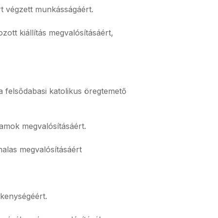
rt végzett munkásságáért.
zott kiállítás megvalósításáért,
a felsődabasi katolikus öregtemető
amok megvalósításáért.
nalas megvalósításáért
ékenységéért.