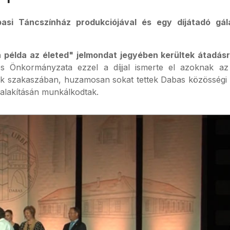
si Táncszínház produkciójával és egy díjátadó gál
példa az életed" jelmondat jegyében kerültek átadás
s Önkormányzata ezzel a díjjal ismerte el azoknak az 
k szakaszában, huzamosan sokat tettek Dabas közösségi éle
ialakításán munkálkodtak.