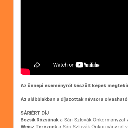
Az ünnepi eseményről készült képek megtek
Az alábbiakban a díjazottak névsora olvasható
SÁRIÉRT DÍJ
Bozsik Rózsának
a Sári Szlovák Önkormányzat v
Weisz Teréznek
a Sári Szlovák Önkormányzat v