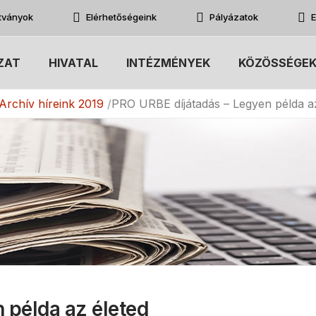
atványok
Elérhetőségeink
Pályázatok
E
ZAT
HIVATAL
INTÉZMÉNYEK
KÖZÖSSÉGE
Archív híreink 2019
PRO URBE díjátadás – Legyen példa az
 példa az életed