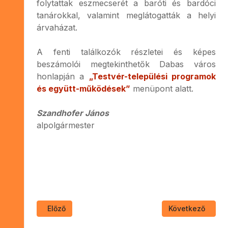
folytattak eszmecserét a baróti és bardóci
tanárokkal, valamint meglátogatták a helyi
árvaházat.
A fenti találkozók részletei és képes
beszámolói megtekinthetők Dabas város
honlapján a
„Testvér-települési programok
és együtt-működések”
menüpont alatt.
Szandhofer János
alpolgármester
Előző cikk: Megtekintésre ajánlott tartalmak
Következő cikk: 
Előző
Következő