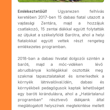
Emlékeztetőül!
Ugyanezen felhívás
keretében 2017-ben 15 dabasi fiatal utazott a
vajdasági Zentára, majd a hozzájuk
csatlakozó, 15 zentai diákkal együtt folytatták
az útjukat a székelyföldi Barótra, ahol a helyi
fiatalokkal együtt vettek részt rengeteg
emlékezetes programban.
2018-ban a dabasi hivatal dolgozói szintén a
baróti, majd a móc-vidéken lévő
abrudbányai kollégákkal osztották meg
szakmai tapasztalataikat és ismerkedtek a
környék látnivalóival.Idén, dabasi és
környékbeli pedagógusok kaptak lehetőséget
egy baróti kirándulásra, ahol a „Határtalanul
programban” résztvevő diákjaink által
meglátogatott helyszínek megtekintése mellett