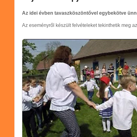
Az idei évben tavaszköszöntővel egybekötve ünn
Az eseményről készült felvételeket tekinthetik meg a