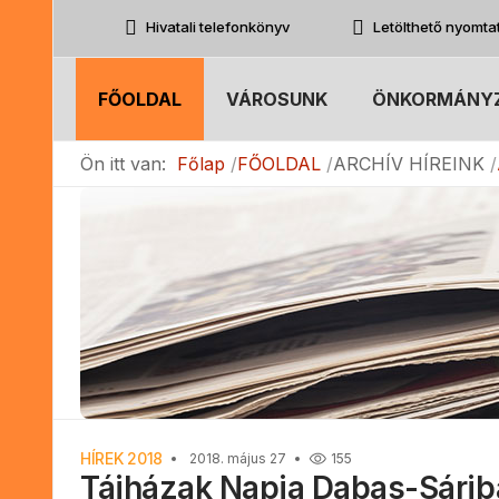
Hivatali telefonkönyv
Letölthető nyomt
FŐOLDAL
VÁROSUNK
ÖNKORMÁNY
Ön itt van:
Főlap
FŐOLDAL
ARCHÍV HÍREINK
HÍREK 2018
2018. május 27
155
Tájházak Napja Dabas-Sárib