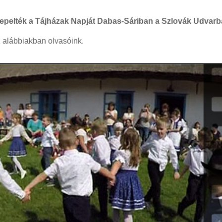
epelték a Tájházak Napját Dabas-Sáriban a Szlovák Udvarb
z alábbiakban olvasóink.