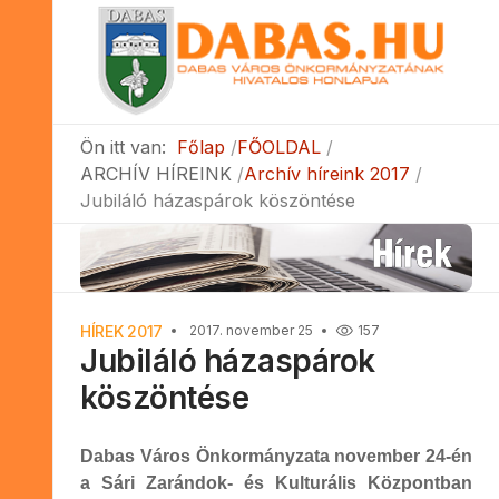
Ön itt van:
Főlap
FŐOLDAL
ARCHÍV HÍREINK
Archív híreink 2017
Jubiláló házaspárok köszöntése
HÍREK 2017
2017. november 25
157
Jubiláló házaspárok
köszöntése
Dabas Város Önkormányzata november 24-én
a Sári Zarándok- és Kulturális Központban