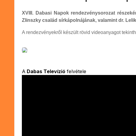
XVIII. Dabasi Napok rendezvénysorozat részekén
Zlinszky család sírkápolnájának, valamint dr. Le
A rendezvényekről készült rövid videoanyagot tekin
A
Dabas Televízió
felvétele