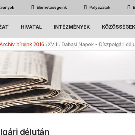
atványok
Elérhetőségeink
Pályázatok
E
ZAT
HIVATAL
INTÉZMÉNYEK
KÖZÖSSÉGE
Archív híreink 2016
XVIII. Dabasi Napok - Díszpolgári dél
lgári délután