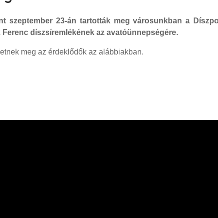
t szeptember 23-án tartották meg városunkban a Díszpolg
lik Ferenc díszsíremlékének az avatóünnepségére.
thetnek meg az érdeklődők az alábbiakban.