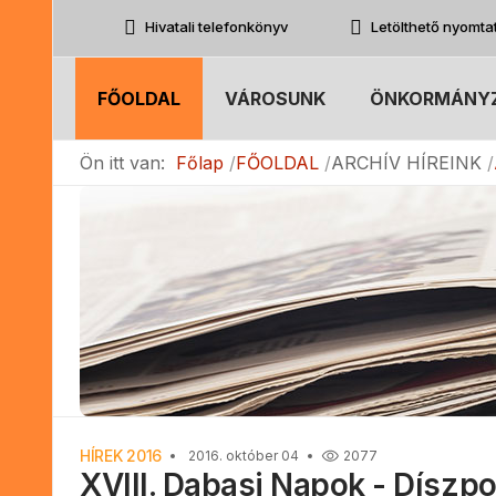
Hivatali telefonkönyv
Letölthető nyomt
FŐOLDAL
VÁROSUNK
ÖNKORMÁNY
Ön itt van:
Főlap
FŐOLDAL
ARCHÍV HÍREINK
HÍREK 2016
2016. október 04
2077
XVIII. Dabasi Napok - Díszpo