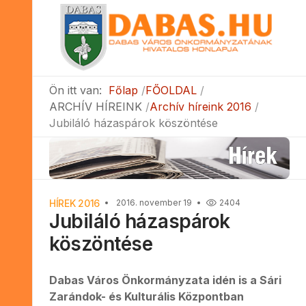
Ön itt van:
Főlap
FŐOLDAL
ARCHÍV HÍREINK
Archív híreink 2016
Jubiláló házaspárok köszöntése
HÍREK 2016
2016. november 19
2404
Jubiláló házaspárok
köszöntése
Dabas Város Önkormányzata idén is a Sári
Zarándok- és Kulturális Központban