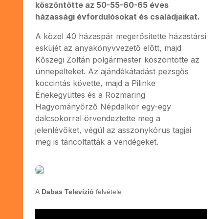
köszöntötte az 50-55-60-65 éves
házassági évfordulósokat és családjaikat.
A közel 40 házaspár megerősítette házastársi
esküjét az anyakönyvvezető előtt, majd
Kőszegi Zoltán polgármester köszöntötte az
ünnepelteket. Az ajándékátadást pezsgős
koccintás követte, majd a Pilinke
Énekegyüttes és a Rozmaring
Hagyományőrző Népdalkör egy-egy
dalcsokorral örvendeztette meg a
jelenlévőket, végül az asszonykórus tagjai
meg is táncoltatták a vendégeket.
A
Dabas Televízió
felvétele