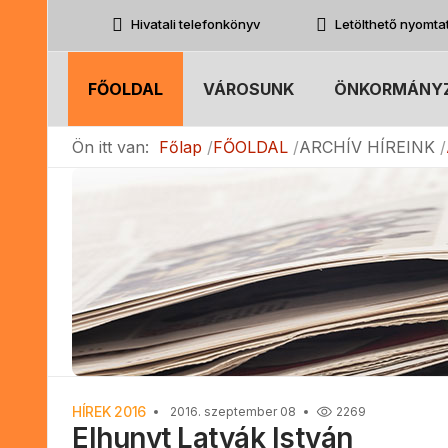
Hivatali telefonkönyv
Letölthető nyomt
FŐOLDAL
VÁROSUNK
ÖNKORMÁNY
Ön itt van:
Főlap
FŐOLDAL
ARCHÍV HÍREINK
HÍREK 2016
2016. szeptember 08
2269
Elhunyt Latyák István