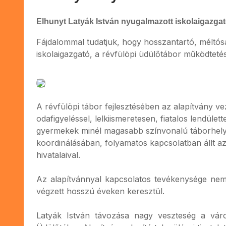
Elhunyt Latyák István nyugalmazott iskolaigazgat
Fájdalommal tudatjuk, hogy hosszantartó, méltósá
iskolaigazgató, a révfülöpi üdülőtábor működteté
A révfülöpi tábor fejlesztésében az alapítvány vez
odafigyeléssel, lelkiismeretesen, fiatalos lendület
gyermekek minél magasabb színvonalú táborhelyen
koordinálásában, folyamatos kapcsolatban állt az
hivatalaival.
Az alapítvánnyal kapcsolatos tevékenysége nem 
végzett hosszú éveken keresztül.
Latyák István távozása nagy veszteség a vár