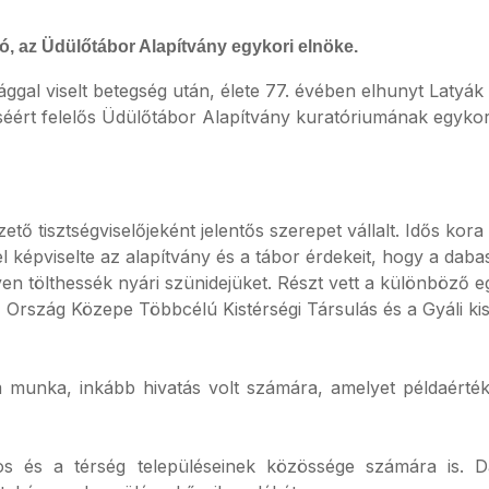
ó, az Üdülőtábor Alapítvány egykori elnöke.
ggal viselt betegség után, élete 77. évében elhunyt Latyá
séért felelős Üdülőtábor Alapítvány kuratóriumának egykor
ető tisztségviselőjeként jelentős szerepet vállalt. Idős kora
tel képviselte az alapítvány és a tábor érdekeit, hogy a dabas
 tölthessék nyári szünidejüket. Részt vett a különböző e
 Ország Közepe Többcélú Kistérségi Társulás és a Gyáli kis
munka, inkább hivatás volt számára, amelyet példaértékű
os és a térség településeinek közössége számára is.