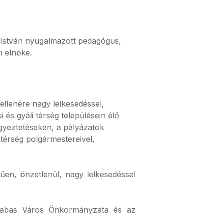
k István nyugalmazott pedagógus,
i elnöke.
 ellenére nagy lelkesedéssel,
i és gyáli térség településein élő
gyeztetéseken, a pályázatok
térség polgármestereivel,
en, önzetlenül, nagy lelkesedéssel
 Dabas Város Önkormányzata és az