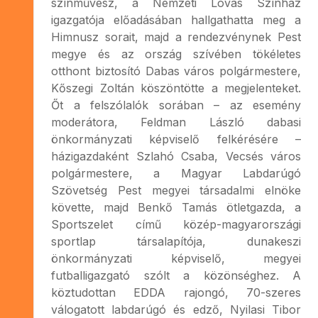
színművész, a Nemzeti Lovas Színház
igazgatója előadásában hallgathatta meg a
Himnusz sorait, majd a rendezvénynek Pest
megye és az ország szívében tökéletes
otthont biztosító Dabas város polgármestere,
Kőszegi Zoltán köszöntötte a megjelenteket.
Őt a felszólalók sorában – az esemény
moderátora, Feldman László dabasi
önkormányzati képviselő felkérésére –
házigazdaként Szlahó Csaba, Vecsés város
polgármestere, a Magyar Labdarúgó
Szövetség Pest megyei társadalmi elnöke
követte, majd Benkő Tamás ötletgazda, a
Sportszelet című közép-magyarországi
sportlap társalapítója, dunakeszi
önkormányzati képviselő, megyei
futballigazgató szólt a közönséghez. A
köztudottan EDDA rajongó, 70-szeres
válogatott labdarúgó és edző, Nyilasi Tibor