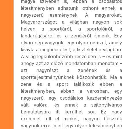
megye szívében is, ebben a csodálatos
létesítményben adhatunk otthont ennek a
nagyszerű eseménynek. A magyarokat,
Magyarországot a világban nagyon sok
helyen a sportjáról, a sportolóiról, a
labdarúgásáról és a zenéjéről ismerik. Egy
olyan nép vagyunk, egy olyan nemzet, amely
kivívta a megbecsülést, a tiszteletet a világban.
A világ legkülönbözőbb részeiben is – és mint
ahogy azt az előző mondatomban mondtam –
ezt nagyrészt a zenének és a
sportteljesítményünknek köszönhetjük. Ma a
zene és a sport találkozik ebben a
létesítményben, ebben a városban, egy
nagyszerű, egy csodálatos kezdeményezés
vált valóra, és ennek a sajtónyilvános
bemutatására itt kerülhet sor. Ez nagy
örömmel tölt el minket, nagyon büszkék
vagyunk erre, mert egy olyan létesítményben