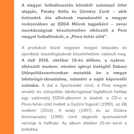
A megyei futballvezetés köreiből származó ötlet
alapján, Pataky Attila és Gömöry Zsolt – akik
évtizedek óta alkotnak maradandót a magyar
rockzenében az EDDA Művek tagjaiként – zenei
munkásságnak köszönhetően elkészült a Pest
megyei futballinduló, a „Piros-fehér-zöld”.
A produkció közel negyven megyei település és
sportklub összefogásának köszönhetően valósult meg.
A dalt 2016. október 19-én délben, a nyáron
elkészült modern, minden igényt kielégítő Dabasi
Utánpótláscentrumban mutatták be a megye
labdarúgó-társadalma, valamint a sajtó képviselői
számára.
A dal a Sportszelet című, a Pest megyei
amatőr és utánpótlás labdarúgással foglalkozó hetilap
egy vadonatúj EDDA-albumot is kiadott, a CD-n a
Piros-fehér-zöld mellett a Győzni fogunk! (1990), az Állj
mellém! (2014), A sirály (1997) és az Örökre
fennmaradsz (1996) című slágerek újramasterelt
verziója is hallható. Az album október 25-én kerül a
boltokba.