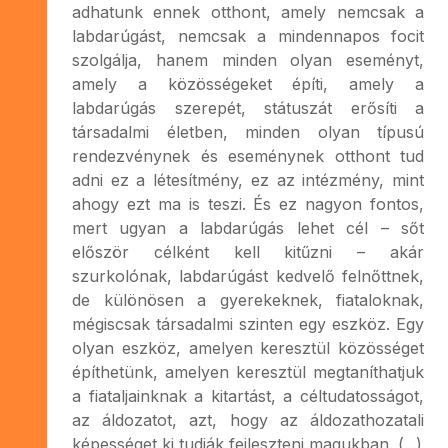
adhatunk ennek otthont, amely nemcsak a
labdarúgást, nemcsak a mindennapos focit
szolgálja, hanem minden olyan eseményt,
amely a közösségeket építi, amely a
labdarúgás szerepét, státuszát erősíti a
társadalmi életben, minden olyan típusú
rendezvénynek és eseménynek otthont tud
adni ez a létesítmény, ez az intézmény, mint
ahogy ezt ma is teszi. És ez nagyon fontos,
mert ugyan a labdarúgás lehet cél – sőt
először célként kell kitűzni – akár
szurkolónak, labdarúgást kedvelő felnőttnek,
de különösen a gyerekeknek, fiataloknak,
mégiscsak társadalmi szinten egy eszköz. Egy
olyan eszköz, amelyen keresztül közösséget
építhetünk, amelyen keresztül megtaníthatjuk
a fiataljainknak a kitartást, a céltudatosságot,
az áldozatot, azt, hogy az áldozathozatali
képességet ki tudják fejleszteni magukban. (...)