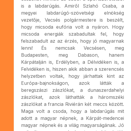
is a labdarúgás. Amiről Szlahó Csaba, a
megyei labdarúgó-szövetségi elnökség
vezetője, Vecsés polgármestere is beszélt,
hogy micsoda eufória volt a nyáron. Hogy
micsoda energiák szabadultak fel, hogy
felszabadult az az érzés, hogy jó magyarnak
lenni! És nemcsak Vecsésen, meg
Budapesten, meg Dabason, hanem
Kárpátalján is, Erdélyben, a Délvidéken is, a
Felvidéken is, hiszen akik abban a szerencsés
helyzetben voltak, hogy járhattak kint az
Európa-bajnokságon, azok látták a
beregszászi zászlókat, a dunaszerdahelyi
zászlókat, azok láthatták a háromszéki
zászlókat a francia Riviérán két meccs között.
Maga volt a csoda, hogy a labdarúgás mit
adott a magyar népnek, a Kárpát-medencei
magyar népnek és a világ magyarságának. Jó