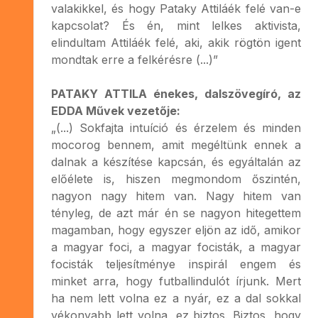
valakikkel, és hogy Pataky Attiláék felé van-e
kapcsolat? És én, mint lelkes aktivista,
elindultam Attiláék felé, aki, akik rögtön igent
mondtak erre a felkérésre (...)”
PATAKY ATTILA énekes, dalszövegíró, az
EDDA Művek vezetője:
„(...) Sokfajta intuíció és érzelem és minden
mocorog bennem, amit megéltünk ennek a
dalnak a készítése kapcsán, és egyáltalán az
előélete is, hiszen megmondom őszintén,
nagyon nagy hitem van. Nagy hitem van
tényleg, de azt már én se nagyon hitegettem
magamban, hogy egyszer eljön az idő, amikor
a magyar foci, a magyar focisták, a magyar
focisták teljesítménye inspirál engem és
minket arra, hogy futballindulót írjunk. Mert
ha nem lett volna ez a nyár, ez a dal sokkal
vékonyabb lett volna, ez biztos. Biztos, hogy