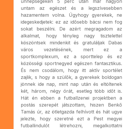
ünnepségeken 5 perc után már nagyon
untam az egészet és a legszívesebben
hazamentem volna. Úgyhogy gyerekek, ne
idegeskedjetek: ez az idősebb bácsi nem fog
sokat beszélni. De azért megragadom az
alkalmat, hogy tényleg nagy tisztelettel
köszöntsek mindenkit és gratuláljak Dabas
város vezetésének, mert ez a
sportkomplexum, ez a sporttelep és ez
közösségi sportnegyed egészen fantasztikus.
És nem csodálom, hogy itt aktív sportélet
zajlik, s hogy a szülők, a gyerekek boldogan
jönnek ide nap, mint nap után és eltöltenek
két, három, négy órát, esetleg több időt is.
Hát én ebben a futballzenei projektben a
postás szerepét játszottam, hiszen Benkő
Tamás úr, az ötletgazda felhívott és hát ugye
jelezte, hogy szeretné ezt a Pest megyei
futballindulót létrehozni, megalkottatni