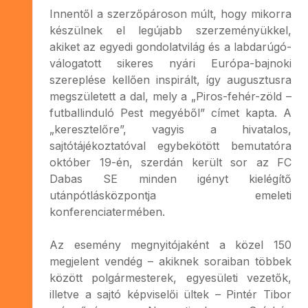
Innentől a szerzőpároson múlt, hogy mikorra
készülnek el legújabb szerzeményükkel,
akiket az egyedi gondolatvilág és a labdarúgó-
válogatott sikeres nyári Európa-bajnoki
szereplése kellően inspirált, így augusztusra
megszületett a dal, mely a „Piros-fehér-zöld –
futballinduló Pest megyéből” címet kapta. A
„keresztelőre”, vagyis a hivatalos,
sajtótájékoztatóval egybekötött bemutatóra
október 19-én, szerdán került sor az FC
Dabas SE minden igényt kielégítő
utánpótlásközpontja emeleti
konferenciatermében.
Az esemény megnyitójaként a közel 150
megjelent vendég – akiknek soraiban többek
között polgármesterek, egyesületi vezetők,
illetve a sajtó képviselői ültek – Pintér Tibor