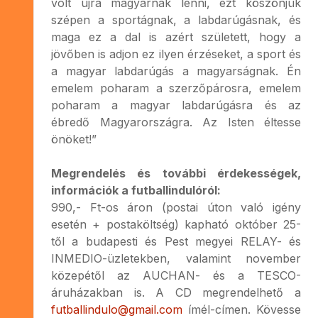
volt újra magyarnak lenni, ezt köszönjük
szépen a sportágnak, a labdarúgásnak, és
maga ez a dal is azért született, hogy a
jövőben is adjon ez ilyen érzéseket, a sport és
a magyar labdarúgás a magyarságnak. Én
emelem poharam a szerzőpárosra, emelem
poharam a magyar labdarúgásra és az
ébredő Magyarországra. Az Isten éltesse
önöket!”
Megrendelés és további érdekességek,
információk a futballindulóról:
990,- Ft-os áron (postai úton való igény
esetén + postaköltség) kapható október 25-
től a budapesti és Pest megyei RELAY- és
INMEDIO-üzletekben, valamint november
közepétől az AUCHAN- és a TESCO-
áruházakban is. A CD megrendelhető a
futballindulo@gmail.com
ímél-címen. Kövesse