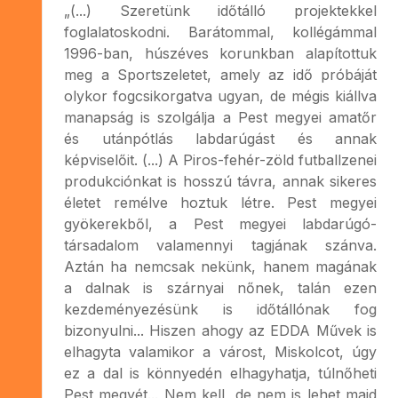
„(...) Szeretünk időtálló projektekkel
foglalatoskodni. Barátommal, kollégámmal
1996-ban, húszéves korunkban alapítottuk
meg a Sportszeletet, amely az idő próbáját
olykor fogcsikorgatva ugyan, de mégis kiállva
manapság is szolgálja a Pest megyei amatőr
és utánpótlás labdarúgást és annak
képviselőit. (...) A Piros-fehér-zöld futballzenei
produkciónkat is hosszú távra, annak sikeres
életet remélve hoztuk létre. Pest megyei
gyökerekből, a Pest megyei labdarúgó-
társadalom valamennyi tagjának szánva.
Aztán ha nemcsak nekünk, hanem magának
a dalnak is szárnyai nőnek, talán ezen
kezdeményezésünk is időtállónak fog
bizonyulni... Hiszen ahogy az EDDA Művek is
elhagyta valamikor a várost, Miskolcot, úgy
ez a dal is könnyedén elhagyhatja, túlnőheti
Pest megyét... Nem kell, de nem is lehet majd