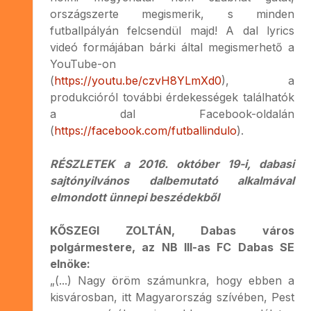
országszerte megismerik, s minden
futballpályán felcsendül majd! A dal lyrics
videó formájában bárki által megismerhető a
YouTube-on
(
https://youtu.be/czvH8YLmXd0
), a
produkcióról további érdekességek találhatók
a dal Facebook-oldalán
(
https://facebook.com/futballindulo
).
RÉSZLETEK a 2016. október 19-i, dabasi
sajtónyilvános dalbemutató alkalmával
elmondott ünnepi beszédekből
KŐSZEGI ZOLTÁN, Dabas város
polgármestere, az NB III-as FC Dabas SE
elnöke:
„(...) Nagy öröm számunkra, hogy ebben a
kisvárosban, itt Magyarország szívében, Pest