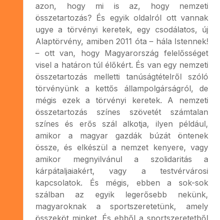
azon, hogy mi is az, hogy nemzeti
összetartozás? És egyik oldalról ott vannak
ugye a törvényi keretek, egy csodálatos, új
Alaptörvény, amiben 2011 óta – hála Istennek!
– ott van, hogy Magyarország felelősséget
visel a határon túl élőkért. És van egy nemzeti
összetartozás melletti tanúságtételről szóló
törvényünk a kettős állampolgárságról, de
mégis ezek a törvényi keretek. A nemzeti
összetartozás színes szövetét számtalan
színes és erős szál alkotja, ilyen például,
amikor a magyar gazdák búzát öntenek
össze, és elkészül a nemzet kenyere, vagy
amikor megnyilvánul a szolidaritás a
kárpátaljaiakért, vagy a testvérvárosi
kapcsolatok. És mégis, ebben a sok-sok
szálban az egyik legerősebb nekünk,
magyaroknak a sportszeretetünk, amely
összeköt minket. És ebből a sportszeretetből