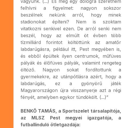
vagyunk. (...) És még egy dologra szeretném
felhívni a figyelmet: nagyon sokszor
beszélnek nekünk arról, hogy minek
stadionokat építeni? Nem is szoktam
vitatkozni senkivel ezen. De arról senki nem
beszél, hogy az elmúlt öt évben több
tízmilliárd forintot költöttünk az amatőr
labdarúgásra, például itt, Pest megyében is,
és ebből épültek ilyen centrumok, műfüves
pályák és élőfüves pályák, valamint rengeteg
öltöző. Nagyon sokat fordítottunk a
gyermekekre, az utánpótlásra azért, hogy a
labdarúgás, ez a gyönyörű játék
Magyarországon újra visszanyerje azt a régi
fényét, amelyben egykor tündökölt. (...)”
BENKŐ TAMÁS, a Sportszelet társalapítója,
az MLSZ Pest megyei igazgatója, a
futballinduló ötletgazdája: