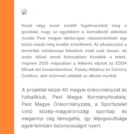
Közel négy évvel ezelőtt fogalmazódott meg a
gondolat, hogy az egyébként is kiemelkedő aktivitást
mutató Pest megyei labdarúgás népszerűsítését egy
közös induló még tovább erősíthetné. Az elhatározást a
temérdek mindennapi feladatok miatt csak lassan, de
aztán idővel annál biztosabban követték a tettek,
mígnem 2016 májusában a felkérés eljutott az EDDA
Művek két frontemberéhez, Pataky Attilához és Gömöry
Zsolthoz, akik örömmel vállalták az alkotói munkát.
A projektet közel 40 megyei önkormányzat és
futballklub, Pest Megye Kormányhivatala,
Pest Megye Önkormányzata, a Sportszelet
című közép-magyarországi sportlap és
megannyi cég támogatta, így létjogosultsága
egyértelműen bizonyosságot nyert.