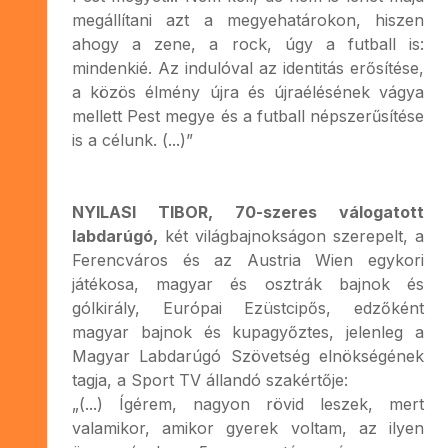
megállítani azt a megyehatárokon, hiszen
ahogy a zene, a rock, úgy a futball is:
mindenkié. Az indulóval az identitás erősítése,
a közös élmény újra és újraélésének vágya
mellett Pest megye és a futball népszerűsítése
is a célunk. (...)”
NYILASI TIBOR, 70-szeres válogatott
labdarúgó,
két világbajnokságon szerepelt, a
Ferencváros és az Austria Wien egykori
játékosa, magyar és osztrák bajnok és
gólkirály, Európai Ezüstcipős, edzőként
magyar bajnok és kupagyőztes, jelenleg a
Magyar Labdarúgó Szövetség elnökségének
tagja, a Sport TV állandó szakértője:
„(...) Ígérem, nagyon rövid leszek, mert
valamikor, amikor gyerek voltam, az ilyen