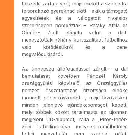
beszéde zárta a sort, majd mielőtt a színpadra
felsorakozó gyerekhad előtt – akik a támogató
egyesületek és a válogatott hivatalos
szerelésében pompáztak – Pataky Attila és
Gömöry Zsolt előadta volna a dalt,
megosztottak néhány kulisszatitkot futballhoz
való kötődésükről és a zene
megvalósulásáról.
Az ünnepség állófogadással zárult – a dal
bemutatását követően Pánczél Károly
országgyűlési képviselő, az Országgyűlés
nemzeti összetartozás bizottsága elnöke
mondott pohárköszöntőt –, majd távozáskor
minden jelenlévő ajándékcsomagot kapott,
mely többek között tartalmazta az újonnan
megjelent CD-albumot, rajta a „Piros-fehér-
zöld” futballindulóval, melynek remélhetőleg
holmi megyehatár nem szabhat gátat,