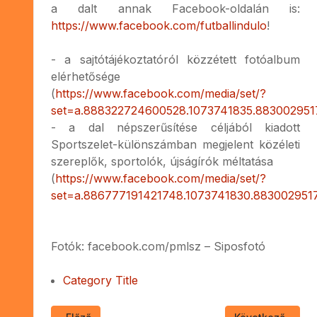
a dalt annak Facebook-oldalán is:
https://www.facebook.com/futballindulo
!
- a sajtótájékoztatóról közzétett fotóalbum
elérhetősége
(
https://www.facebook.com/media/set/?
set=a.888322724600528.1073741835.88300295
- a dal népszerűsítése céljából kiadott
Sportszelet-különszámban megjelent közéleti
szereplők, sportolók, újságírók méltatása
(
https://www.facebook.com/media/set/?
set=a.886777191421748.1073741830.883002951
Fotók: facebook.com/pmlsz – Siposfotó
Category Title
Előző cikk: Hol tart a régi kopjafás temető megment
Következő cikk: