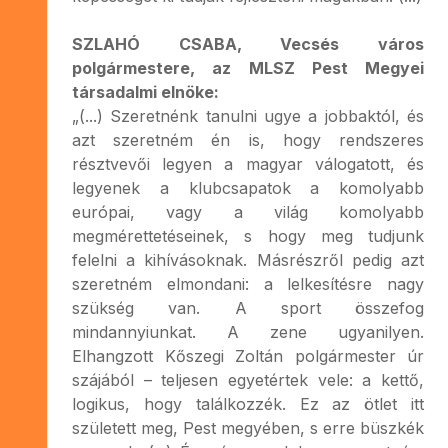
SZLAHÓ CSABA, Vecsés város
polgármestere, az MLSZ Pest Megyei
társadalmi elnöke:
„(...) Szeretnénk tanulni ugye a jobbaktól, és
azt szeretném én is, hogy rendszeres
résztvevői legyen a magyar válogatott, és
legyenek a klubcsapatok a komolyabb
európai, vagy a világ komolyabb
megmérettetéseinek, s hogy meg tudjunk
felelni a kihívásoknak. Másrészről pedig azt
szeretném elmondani: a lelkesítésre nagy
szükség van. A sport összefog
mindannyiunkat. A zene ugyanilyen.
Elhangzott Kőszegi Zoltán polgármester úr
szájából – teljesen egyetértek vele: a kettő,
logikus, hogy találkozzék. Ez az ötlet itt
született meg, Pest megyében, s erre büszkék