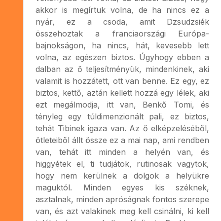
akkor is megírtuk volna, de ha nincs ez a
nyár, ez a csoda, amit Dzsudzsiék
összehoztak a franciaországi Európa-
bajnokságon, ha nincs, hát, kevesebb lett
volna, az egészen biztos. Úgyhogy ebben a
dalban az ő teljesítményük, mindenkinek, aki
valamit is hozzátett, ott van benne. Ez egy, ez
biztos, kettő, aztán kellett hozzá egy lélek, aki
ezt megálmodja, itt van, Benkő Tomi, és
tényleg egy túldimenzionált pali, ez biztos,
tehát Tibinek igaza van. Az ő elképzeléséből,
ötleteiből állt össze ez a mai nap, ami rendben
van, tehát itt minden a helyén van, és
higgyétek el, ti tudjátok, rutinosak vagytok,
hogy nem kerülnek a dolgok a helyükre
maguktól. Minden egyes kis széknek,
asztalnak, minden apróságnak fontos szerepe
van, és azt valakinek meg kell csinálni, ki kell