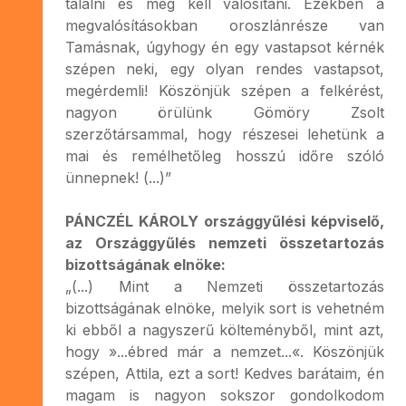
találni és meg kell valósítani. Ezekben a
megvalósításokban oroszlánrésze van
Tamásnak, úgyhogy én egy vastapsot kérnék
szépen neki, egy olyan rendes vastapsot,
megérdemli! Köszönjük szépen a felkérést,
nagyon örülünk Gömöry Zsolt
szerzőtársammal, hogy részesei lehetünk a
mai és remélhetőleg hosszú időre szóló
ünnepnek! (...)”
PÁNCZÉL KÁROLY országgyűlési képviselő,
az Országgyűlés nemzeti összetartozás
bizottságának elnöke:
„(...) Mint a Nemzeti összetartozás
bizottságának elnöke, melyik sort is vehetném
ki ebből a nagyszerű költeményből, mint azt,
hogy »...ébred már a nemzet...«. Köszönjük
szépen, Attila, ezt a sort! Kedves barátaim, én
magam is nagyon sokszor gondolkodom