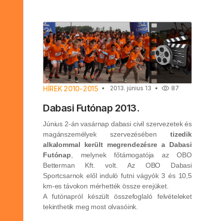
HÍREK 2010-2015
2013. június 13
87
Dabasi Futónap 2013.
Június 2-án vasárnap dabasi civil szervezetek és
magánszemélyek szervezésében
tizedik
alkalommal került megrendezésre a Dabasi
Futónap
, melynek főtámogatója az OBO
Betterman Kft. volt. Az OBO Dabasi
Sportcsarnok elől induló futni vágyók 3 és 10,5
km-es távokon mérhették össze erejüket.
A futónapról készült összefoglaló felvételeket
tekinthetik meg most olvasóink.