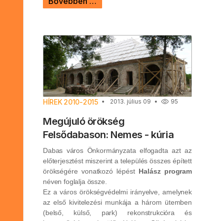
Bővebben …
HÍREK 2010-2015
2013. július 09
95
Megújuló örökség
Felsődabason: Nemes - kúria
Dabas város Önkormányzata elfogadta azt az
előterjesztést miszerint a település összes épített
örökségére vonatkozó lépést
Halász program
néven foglalja össze.
Ez a város örökségvédelmi irányelve, amelynek
az első kivitelezési munkája a három ütemben
(belső, külső, park) rekonstrukcióra és