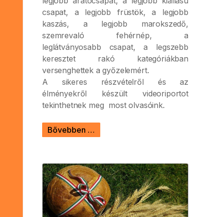
legjobb aratócsapat, a legjobb kiállású
csapat, a legjobb früstök, a legjobb
kaszás, a legjobb marokszedő,
szemrevaló fehérnép, a
leglátványosabb csapat, a legszebb
keresztet rakó kategóriákban
versenghettek a győzelemért.
A sikeres részvételről és az
élményekről készült videoriportot
tekinthetnek meg most olvasóink.
Bővebben …