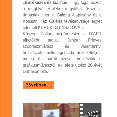
„Emlékezés és kiállítás”
– így fogalmazott
a meghívó. Emlékezni gyűltek össze a
dabasiak, mert a Galéria Alapítvány és a
Kossuth Ház Galéria tevékenysége egyet
jelentett KEREKES LÁSZLÓVAL.
Kőszegi Zoltán polgármester, a D’ART
alkotókör tagjai, Janzer Frigyes
szobrászművész és valamennyi
hozzászóló méltóságot adó, tiszteletteljes,
meleg és baráti szavai búcsúztak a
grafikusművésztől, aki élete utolsó 20 évét
Dabason élte.
Bővebben …