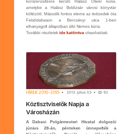
korszerűsítésre kerülő Halász Olivér kúria,
amelybe a Halász Boldizsár városi könyvtár
költözött. Második fontos eleme az évtizedek óta
Felsődabason a Bercsényi utca 1-ben
elhanyagolt állapotban álló Nemes kúria.
További részletek
ide kattintva
olvashatóak.
HÍREK 2010-2015
2013. július 03
92
Köztisztviselők Napja a
Városházán
A Dabasi Polgármesteri Hivatal dolgozói
június 28-án, pénteken ünnepelték a