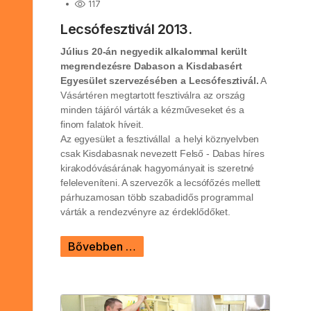
117
Lecsófesztivál 2013.
Július 20-án
negyedik alkalommal került
megrendezésre Dabason a Kisdabasért
Egyesület szervezésében a Lecsófesztivál.
A
Vásártéren megtartott fesztiválra az ország
minden tájáról várták a kézműveseket és a
finom falatok híveit.
Az egyesület a fesztivállal a helyi köznyelvben
csak Kisdabasnak nevezett Felső - Dabas híres
kirakodóvásárának hagyományait is szeretné
feleleveníteni. A szervezők a lecsófőzés mellett
párhuzamosan több szabadidős programmal
várták a rendezvényre az érdeklődőket.
Bővebben …