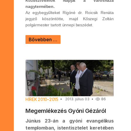
Köztisztviselők Napját a Városháza
nagytermében.
Az egybegyűlteket Rigóné dr. Roicsik Renáta
jegyző köszöntötte, majd Kőszegi Zoltán
polgármester tartott ünnepi beszédet.
Bővebben …
HÍREK 2010-2015
2013. július 03
86
Megemlékezés Gyóni Gézáról
Június 23-án a gyóni evangélikus
templomban, istentisztelet keretében