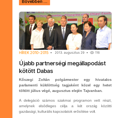
Bővebben …
HÍREK 2010-2015
2013. augusztus 29
116
Újabb partnerségi megállapodást
kötött Dabas
Kőszegi Zoltán polgármester egy hivatalos
parlamenti küldöttség tagjaként közel egy hetet
töltött július végé, augusztus elején Tajvanban.
A delegáció számos szakmai programon vett részt,
amelynek elsődleges célja a két ország közötti
gazdasági, kulturális kapcsolatok erősítése volt.