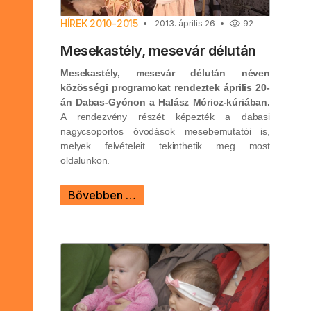
HÍREK 2010-2015
2013. április 26
92
Mesekastély, mesevár délután
Mesekastély, mesevár délután néven
közösségi programokat rendeztek április 20-
án Dabas-Gyónon a Halász Móricz-kúriában.
A rendezvény részét képezték a dabasi
nagycsoportos óvodások mesebemutatói is,
melyek felvételeit tekinthetik meg most
oldalunkon.
Bővebben …