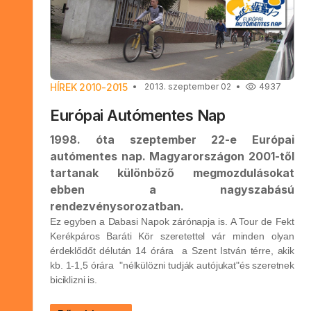
HÍREK 2010-2015
2013. szeptember 02
4937
Európai Autómentes Nap
1998. óta szeptember 22-e Európai
autómentes nap. Magyarországon 2001-től
tartanak különböző megmozdulásokat
ebben a nagyszabású
rendezvénysorozatban.
Ez egyben a Dabasi Napok zárónapja is. A Tour de Fekt
Kerékpáros Baráti Kör szeretettel vár minden olyan
érdeklődőt délután 14 órára a Szent István térre, akik
kb. 1-1,5 órára "nélkülözni tudják autójukat"és szeretnek
biciklizni is.