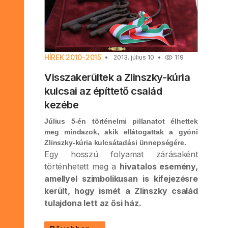
HÍREK 2010-2015
2013. július 10
119
Visszakerültek a Zlinszky-kúria
kulcsai az építtető család
kezébe
Július 5-én történelmi pillanatot élhettek
meg mindazok, akik ellátogattak a gyóni
Zlinszky-kúria kulcsátadási ünnepségére.
Egy hosszú folyamat zárásaként
történhetett meg a
hivatalos esemény,
amellyel szimbolikusan is kifejezésre
került, hogy ismét a Zlinszky család
tulajdona lett az ősi ház.