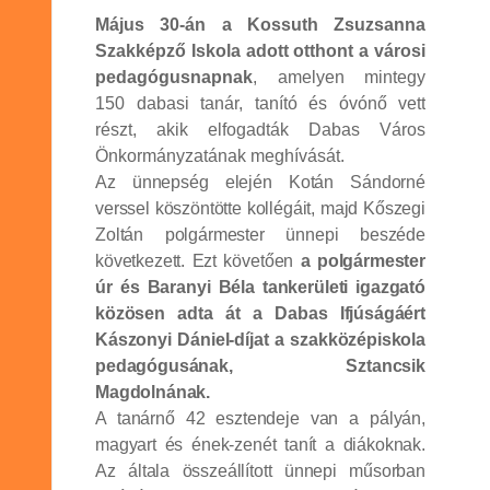
Május 30-án a Kossuth Zsuzsanna
Szakképző Iskola adott otthont a városi
pedagógusnapnak
, amelyen mintegy
150 dabasi tanár, tanító és óvónő vett
részt, akik elfogadták Dabas Város
Önkormányzatának meghívását.
Az ünnepség elején Kotán Sándorné
verssel köszöntötte kollégáit, majd Kőszegi
Zoltán polgármester ünnepi beszéde
következett. Ezt követően
a polgármester
úr és Baranyi Béla tankerületi igazgató
közösen adta át a Dabas Ifjúságáért
Kászonyi Dániel-díjat a szakközépiskola
pedagógusának, Sztancsik
Magdolnának.
A tanárnő 42 esztendeje van a pályán,
magyart és ének-zenét tanít a diákoknak.
Az általa összeállított ünnepi műsorban