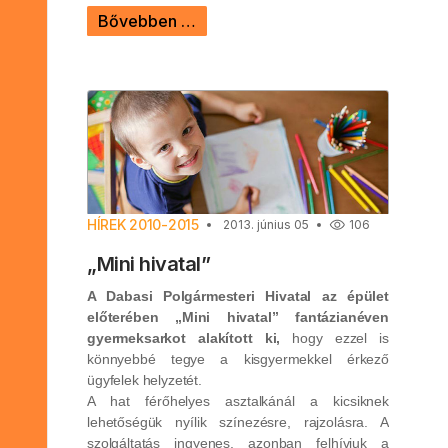
Bővebben …
HÍREK 2010-2015
2013. június 05
106
„Mini hivatal”
A Dabasi Polgármesteri Hivatal az épület
előterében „Mini hivatal” fantázianéven
gyermeksarkot alakított ki,
hogy ezzel is
könnyebbé tegye a kisgyermekkel érkező
ügyfelek helyzetét.
A hat férőhelyes asztalkánál a kicsiknek
lehetőségük nyílik színezésre, rajzolásra. A
szolgáltatás ingyenes, azonban felhívjuk a