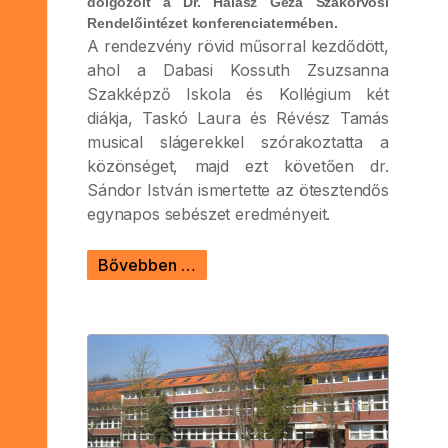
dolgozóit a Dr. Halász Géza Szakorvosi
Rendelőintézet konferenciatermében.
A rendezvény rövid műsorral kezdődött,
ahol a Dabasi Kossuth Zsuzsanna
Szakképző Iskola és Kollégium két
diákja, Taskó Laura és Révész Tamás
musical slágerekkel szórakoztatta a
közönséget, majd ezt követően dr.
Sándor István ismertette az ötesztendős
egynapos sebészet eredményeit.
Bővebben …