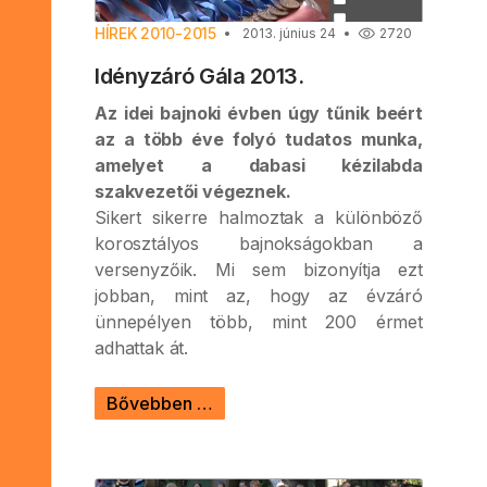
HÍREK 2010-2015
2013. június 24
2720
Idényzáró Gála 2013.
Az idei bajnoki évben úgy tűnik beért
az a több éve folyó tudatos munka,
amelyet a dabasi kézilabda
szakvezetői végeznek.
Sikert sikerre halmoztak a különböző
korosztályos bajnokságokban a
versenyzőik. Mi sem bizonyítja ezt
jobban, mint az, hogy az évzáró
ünnepélyen több, mint 200 érmet
adhattak át.
Bővebben …