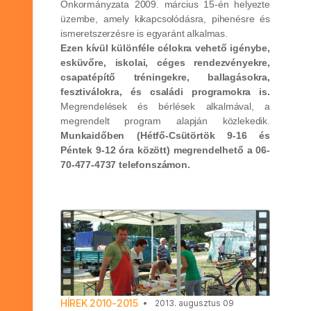
Önkormányzata 2009. március 15-én helyezte
üzembe, amely kikapcsolódásra, pihenésre és
ismeretszerzésre is egyaránt alkalmas.
Ezen kívül különféle célokra vehető igénybe,
esküvőre, iskolai, céges rendezvényekre,
csapatépítő tréningekre, ballagásokra,
fesztiválokra, és családi programokra is.
Megrendelések és bérlések alkalmával, a
megrendelt program alapján közlekedik.
Munkaidőben (Hétfő-Csütörtök 9-16 és
Péntek 9-12 óra között) megrendelhető a 06-
70-477-4737 telefonszámon.
HÍREK 2010-2015
2013. augusztus 09