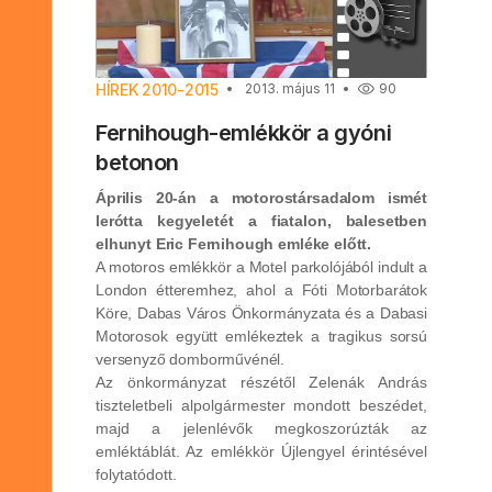
HÍREK 2010-2015
2013. május 11
90
Fernihough-emlékkör a gyóni
betonon
Április 20-án a motorostársadalom ismét
lerótta kegyeletét a fiatalon, balesetben
elhunyt Eric Fernihough emléke előtt.
A motoros emlékkör a Motel parkolójából indult a
London étteremhez, ahol a Fóti Motorbarátok
Köre, Dabas Város Önkormányzata és a Dabasi
Motorosok együtt emlékeztek a tragikus sorsú
versenyző domborművénél.
Az önkormányzat részétől Zelenák András
tiszteletbeli alpolgármester mondott beszédet,
majd a jelenlévők megkoszorúzták az
emléktáblát. Az emlékkör Újlengyel érintésével
folytatódott.