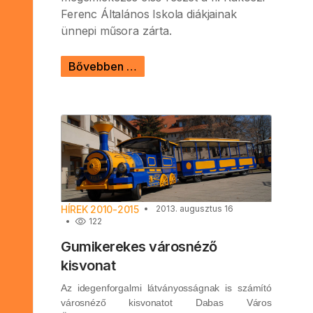
Ferenc Általános Iskola diákjainak
ünnepi műsora zárta.
Bővebben …
HÍREK 2010-2015
2013. augusztus 16
122
Gumikerekes városnéző
kisvonat
Az idegenforgalmi látványosságnak is számító
városnéző kisvonatot Dabas Város