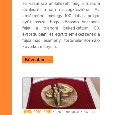
án vasárnap emlékezett meg a trianoni
döntésről a sári országzászlónál. Az
emlékműnél mintegy 100 dabasi polgár
gyűlt össze, hogy közösen hajtsanak
fejet a trianoni békediktátum 93.
évfordulóján, és együtt emlékezzenek a
fájdalmas esemény történelemformáló
következményeire.
Bővebben …
HÍREK 2010-2015
2013. május 31
103