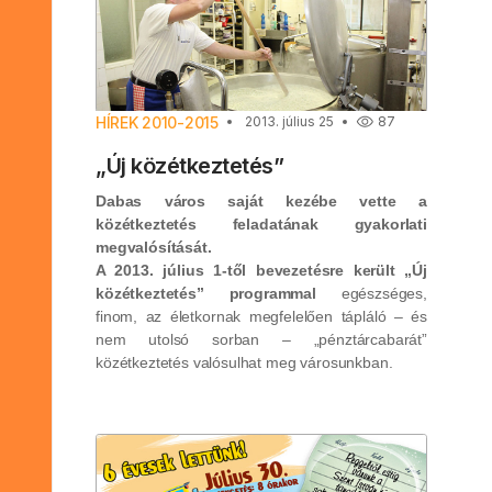
HÍREK 2010-2015
2013. július 25
87
„Új közétkeztetés”
Dabas város saját kezébe vette a
közétkeztetés feladatának gyakorlati
megvalósítását.
A 2013. július 1-től bevezetésre került „Új
közétkeztetés” programmal
egészséges,
finom, az életkornak megfelelően tápláló – és
nem utolsó sorban – „pénztárcabarát”
közétkeztetés valósulhat meg városunkban.