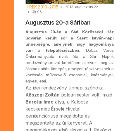
HÍREK 2010-2015
2013. augusztus 22
96
Augusztus 20-a Sáriban
Augusztus 20-án a Sári Közösségi Ház
udvarán került sor a Szent István-napi
ünnepségre, amelynek nagy hagyománya
van a településrészben.
Dabas Város
Önkormányzata évek óta a Sári Napok
rendezvénysorozat keretében szervezi meg az
államalapítás ünnepét, amelyen részt vesznek a
közösség műkedvelő csoportjai, intézményei,
egyesületei.
Az idei rendezvény ünnepi szónoka
Kőszegi Zoltán
polgármester volt, majd
Barotai Imre
atya, a Kalocsa-
kecskeméti Érseki Hivatal
penitenciáriusa megáldotta és
megszentelte az új kenyeret. A
megemlékezés első részét a II. Rákóczi