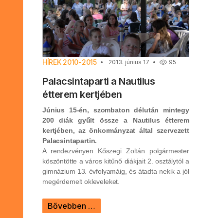
HÍREK 2010-2015
2013. június 17
95
Palacsintaparti a Nautilus
étterem kertjében
Június 15-én, szombaton délután mintegy
200 diák gyűlt össze a Nautilus étterem
kertjében, az önkormányzat által szervezett
Palacsintapartin.
A rendezvényen Kőszegi Zoltán polgármester
köszöntötte a város kitűnő diákjait 2. osztálytól a
gimnázium 13. évfolyamáig, és átadta nekik a jól
megérdemelt okleveleket.
Bővebben …