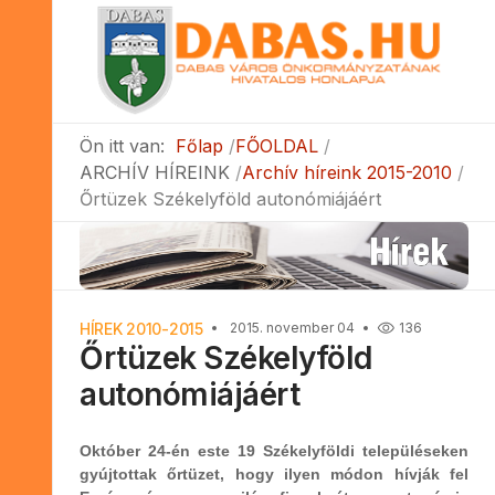
Ön itt van:
Főlap
FŐOLDAL
ARCHÍV HÍREINK
Archív híreink 2015-2010
Őrtüzek Székelyföld autonómiájáért
HÍREK 2010-2015
2015. november 04
136
Őrtüzek Székelyföld
autonómiájáért
Október 24-én este 19 Székelyföldi településeken
gyújtottak őrtüzet, hogy ilyen módon hívják fel