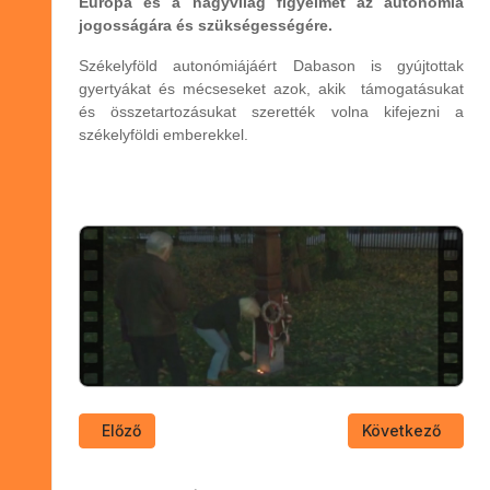
Európa és a nagyvilág figyelmét az autonómia
jogosságára és szükségességére.
Székelyföld autonómiájáért Dabason is gyújtottak
gyertyákat és mécseseket azok, akik támogatásukat
és összetartozásukat szerették volna kifejezni a
székelyföldi emberekkel.
Előző cikk: Újszülöttek köszöntése 2015 ősz
Következő cikk:
Előző
Következő