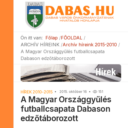
Ön itt van:
Főlap
FŐOLDAL
ARCHÍV HÍREINK
Archív híreink 2015-2010
A Magyar Országgyűlés futballcsapata
Dabason edzőtáborozott
HÍREK 2010-2015
2015. október 16
151
A Magyar Országgyűlés
futballcsapata Dabason
edzőtáborozott