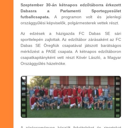
Szeptember 30-án kétnapos edzőtáborra érkezett
Dabasra a Parlamenti Sportegyesület
futballcsapata.
A programon volt és jelenlegi
országgyűlési képviselők, polgármesterek vettek részt.
Az edzések a házigazda FC Dabas SE sári
sporttelepén zajlottak. Az edzőtábor zárásaként az FC
Dabas SE Öregfiúk csapatával játszott barátságos
mérkőzést a PASE csapata. A kétnapos edzőtáboron
csapatkapitányként vett részt Kövér László, a Magyar
Országgyűlés házelnöke.
A záróeseményen készült felvételeket és riportokat