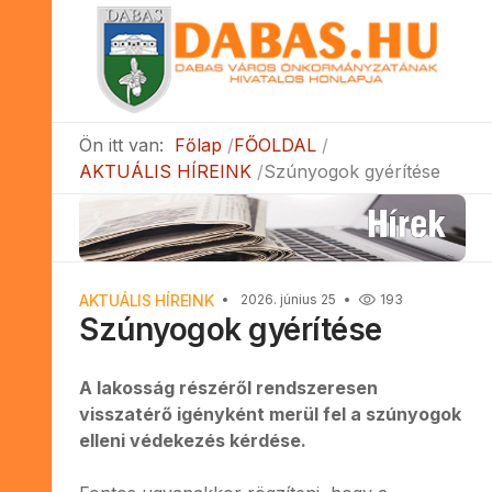
Ön itt van:
Főlap
FŐOLDAL
AKTUÁLIS HÍREINK
Szúnyogok gyérítése
AKTUÁLIS HÍREINK
2026. június 25
193
Szúnyogok gyérítése
A lakosság részéről rendszeresen
visszatérő igényként merül fel a szúnyogok
elleni védekezés kérdése.