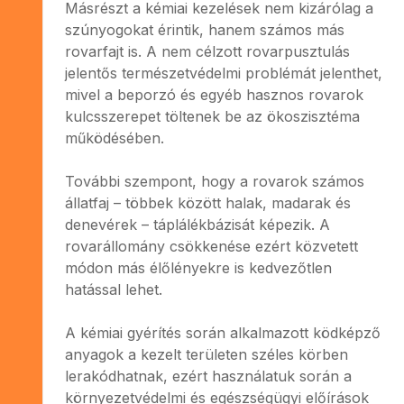
Másrészt a kémiai kezelések nem kizárólag a
szúnyogokat érintik, hanem számos más
rovarfajt is. A nem célzott rovarpusztulás
jelentős természetvédelmi problémát jelenthet,
mivel a beporzó és egyéb hasznos rovarok
kulcsszerepet töltenek be az ökoszisztéma
működésében.
További szempont, hogy a rovarok számos
állatfaj – többek között halak, madarak és
denevérek – táplálékbázisát képezik. A
rovarállomány csökkenése ezért közvetett
módon más élőlényekre is kedvezőtlen
hatással lehet.
A kémiai gyérítés során alkalmazott ködképző
anyagok a kezelt területen széles körben
lerakódhatnak, ezért használatuk során a
környezetvédelmi és egészségügyi előírások