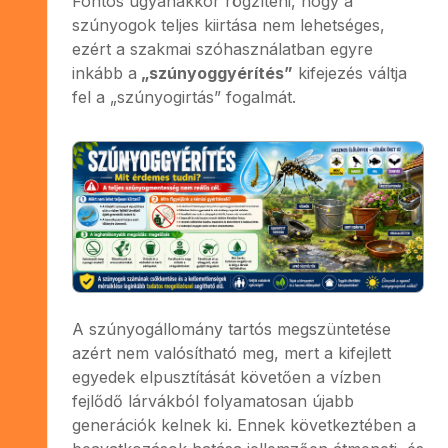
Fontos ugyanakkor rögzíteni, hogy a
szúnyogok teljes kiirtása nem lehetséges,
ezért a szakmai szóhasználatban egyre
inkább a
„szúnyoggyérítés”
kifejezés váltja
fel a „szúnyogirtás” fogalmát.
A szúnyogállomány tartós megszüntetése
azért nem valósítható meg, mert a kifejlett
egyedek elpusztítását követően a vízben
fejlődő lárvákból folyamatosan újabb
generációk kelnek ki. Ennek következtében a