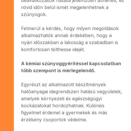
beavatkozások hatása jellemzően átmeneti, és
rövid időn belül ismét megjelenhetnek a
szúnyogok.
Felmerül a kérdés, hogy milyen megoldások
alkalmazhatók annak érdekében, hogy a
nyári időszakban a lakosság a szabadban is
komfortosan tölthesse idejét.
A kémiai szúnyoggyérítéssel kapcsolatban
több szempont is mérlegelendő.
Egyrészt az alkalmazott készítmények
hatóanyagai idegrendszeri hatású vegyületek,
amelyek környezeti és egészségügyi
kockázatokat hordozhatnak. Különös
figyelmet érdemel a gyermekek és más
érzékeny csoportok védelme.