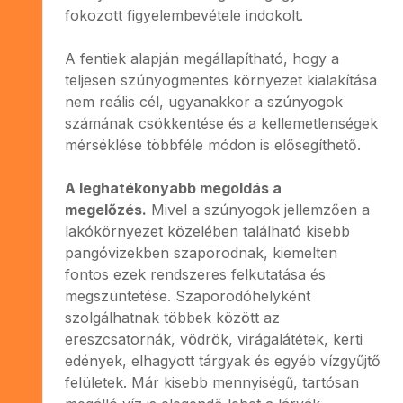
fokozott figyelembevétele indokolt.
A fentiek alapján megállapítható, hogy a
teljesen szúnyogmentes környezet kialakítása
nem reális cél, ugyanakkor a szúnyogok
számának csökkentése és a kellemetlenségek
mérséklése többféle módon is elősegíthető.
A leghatékonyabb megoldás a
megelőzés.
Mivel a szúnyogok jellemzően a
lakókörnyezet közelében található kisebb
pangóvizekben szaporodnak, kiemelten
fontos ezek rendszeres felkutatása és
megszüntetése. Szaporodóhelyként
szolgálhatnak többek között az
ereszcsatornák, vödrök, virágalátétek, kerti
edények, elhagyott tárgyak és egyéb vízgyűjtő
felületek. Már kisebb mennyiségű, tartósan