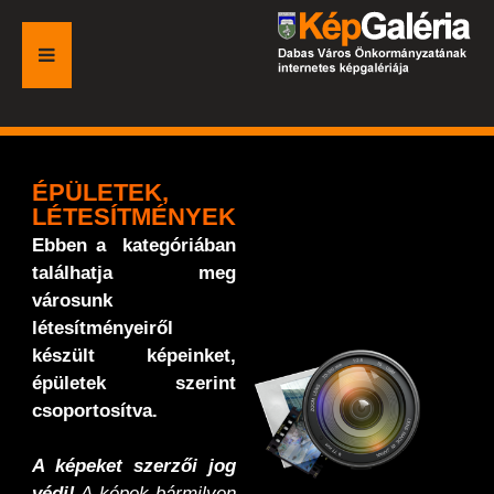
FŐOLDAL
GALÉRIA
ÉPÜLETEK,
LÉTESÍTMÉNYEK
ESEMÉNYEK
Ebben a kategóriában
találhatja meg
VÁROSI HONLAP
városunk
létesítményeiről
készült képeinket,
épületek szerint
csoportosítva.
A képeket szerzői jog
védi!
A képek bármilyen