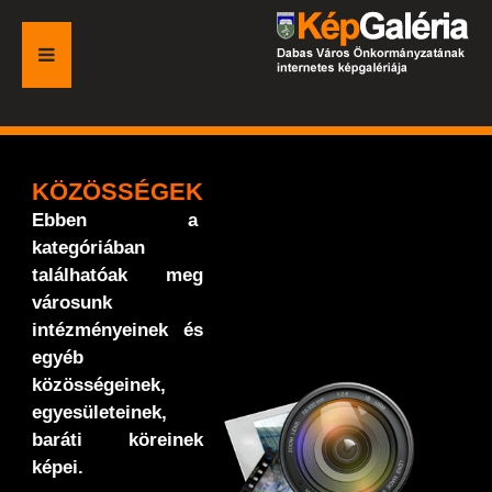
FŐOLDAL
GALÉRIA
KÖZÖSSÉGEK
Ebben a
ESEMÉNYEK
kategóriában
találhatóak meg
VÁROSI HONLAP
városunk
intézményeinek és
egyéb
közösségeinek,
egyesületeinek,
baráti köreinek
képei.