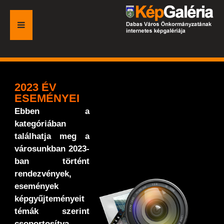
FŐOLDAL
GALÉRIA
2023 ÉV
ESEMÉNYEI
ESEMÉNYEK
Ebben a
kategóriában
VÁROSI HONLAP
találhatja meg a
városunkban 2023-
ban történt
rendezvények,
események
képgyűjteményeit
témák szerint
csoportosítva.