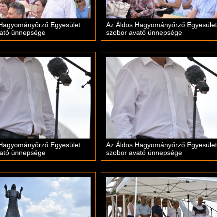
 Hagyományőrző Egyesület
Az Áldos Hagyományőrző Egyesület
vató ünnepsége
szobor avató ünnepsége
 Hagyományőrző Egyesület
Az Áldos Hagyományőrző Egyesület
vató ünnepsége
szobor avató ünnepsége