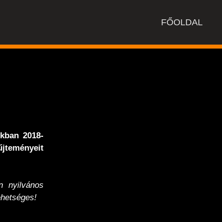
FŐOLDAL
nkban 2018-
jteményeit
 nyilvános
hetséges!