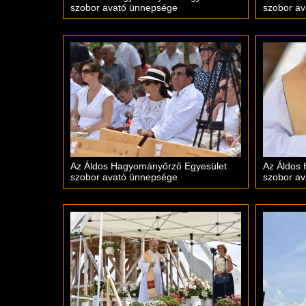
szobor avató ünnepsége
szobor a
Az Áldos Hagyományőrző Egyesület
Az Áldos
szobor avató ünnepsége
szobor a