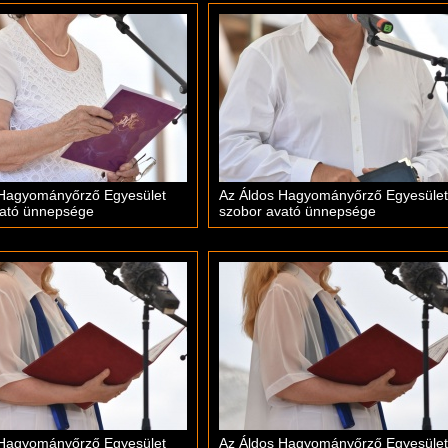
 Hagyományőrző Egyesület
Az Áldos Hagyományőrző Egyesület
vató ünnepsége
szobor avató ünnepsége
 Hagyományőrző Egyesület
Az Áldos Hagyományőrző Egyesület