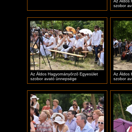
Az Áldos
szobor a
Az Áldos Hagyományőrző Egyesület
Az Áldos
szobor avató ünnepsége
szobor a