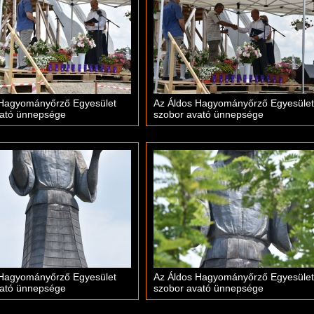
 Hagyományőrző Egyesület
Az Áldos Hagyományőrző Egyesület
vató ünnepsége
szobor avató ünnepsége
 Hagyományőrző Egyesület
Az Áldos Hagyományőrző Egyesület
vató ünnepsége
szobor avató ünnepsége