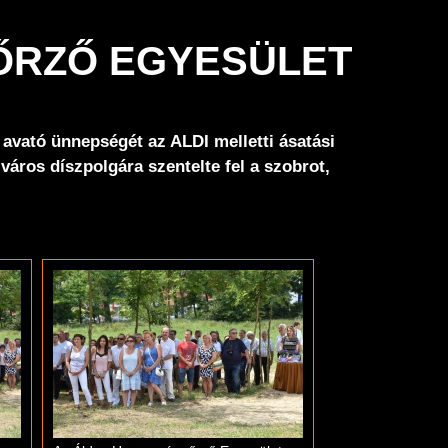
YŐRZŐ EGYESÜLET
avató ünnepségét az ALDI melletti ásatási
áros díszpolgára szentelte fel a szobrot,