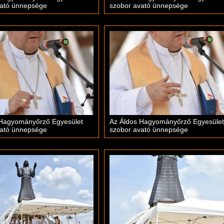
vató ünnepsége
szobor avató ünnepsége
 Hagyományőrző Egyesület
Az Áldos Hagyományőrző Egyesület
vató ünnepsége
szobor avató ünnepsége