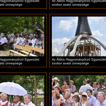
 Hagyományőrző Egyesület
Az Áldos Hagyományőrző Egyesület
vató ünnepsége
szobor avató ünnepsége
 Hagyományőrző Egyesület
Az Áldos Hagyományőrző Egyesület
vató ünnepsége
szobor avató ünnepsége