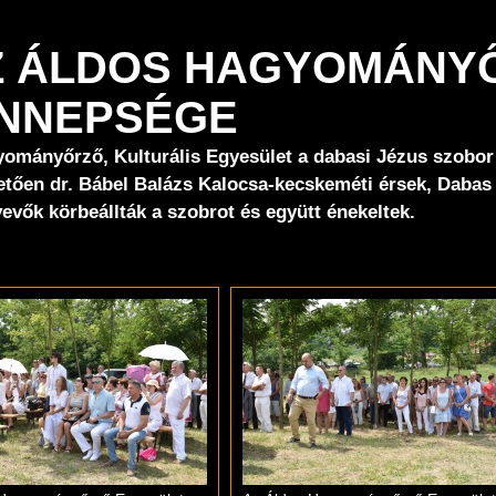
 AZ ÁLDOS HAGYOMÁN
ÜNNEPSÉGE
yományőrző, Kulturális Egyesület a dabasi Jézus szobor 
tően dr. Bábel Balázs Kalocsa-kecskeméti érsek, Dabas v
evők körbeállták a szobrot és együtt énekeltek.