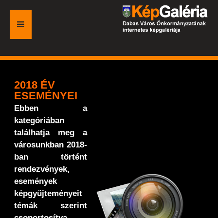
FŐOLDAL
GALÉRIA
2018 ÉV
ESEMÉNYEI
ESEMÉNYEK
Ebben a
kategóriában
VÁROSI HONLAP
találhatja meg a
városunkban 2018-
ban történt
rendezvények,
események
képgyűjteményeit
témák szerint
csoportosítva.