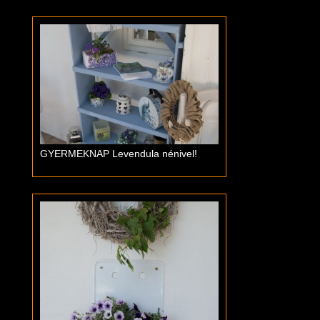
GYERMEKNAP Levendula nénivel!