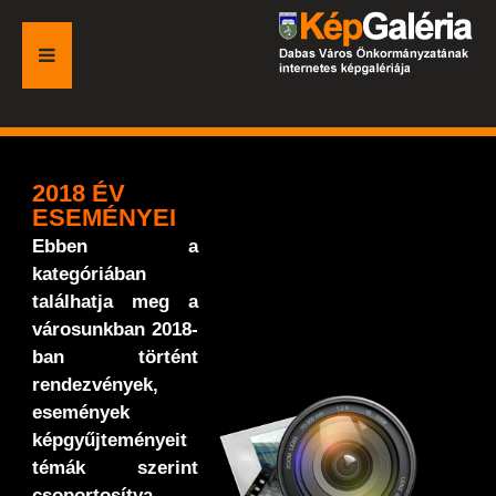
FŐOLDAL
GALÉRIA
2018 ÉV
ESEMÉNYEI
ESEMÉNYEK
Ebben a
kategóriában
VÁROSI HONLAP
találhatja meg a
városunkban 2018-
ban történt
rendezvények,
események
képgyűjteményeit
témák szerint
csoportosítva.