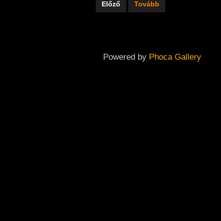
Előző
Tovább
Powered by
Phoca Gallery
Copyright ©
2026
Dabas Város Önkormányzatának Galériája
Back To Desktop Version