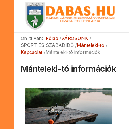
Ön itt van:
Főlap
VÁROSUNK
SPORT ÉS SZABADIDŐ
Mánteleki-tó
Kapcsolat
Mánteleki-tó információk
Mánteleki-tó információk