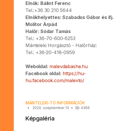
Elnök: Bálint Ferenc
Tel.:+36 30 210 5644
Elnökhelyettes: Szabados Gábor és ifj.
Molitor Árpád
Halőr: Sódar Tamás
Tel.: +36-70-600-6253
Mánteleki Horgásztó - Halőrház:
Tel.: +36-20-418-0959
Weboldal:
malevdabashe.hu
Facebook oldal:
https://hu-
hu.facebook.com/malevto/
MÁNTELEKI-TÓ INFORMÁCIÓK
2020. szeptember 13
4356
Képgaléria