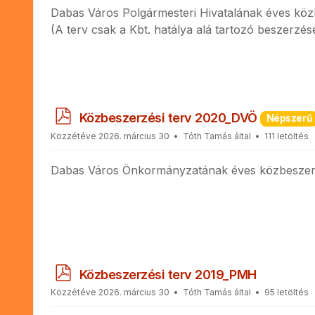
Dabas Város Polgármesteri Hivatalának éves köz
(A terv csak a Kbt. hatálya alá tartozó beszerzés
p
Közbeszerzési terv 2020_DVÖ
Népszerű
d
Közzétéve 2026. március 30
Tóth Tamás
által
111 letöltés
f
Dabas Város Önkormányzatának éves közbeszerz
p
Közbeszerzési terv 2019_PMH
d
Közzétéve 2026. március 30
Tóth Tamás
által
95 letöltés
f