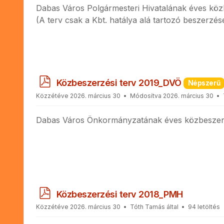
Dabas Város Polgármesteri Hivatalának éves közb
(A terv csak a Kbt. hatálya alá tartozó beszerzés
p
Közbeszerzési terv 2019_DVÖ
Népszerű
d
Közzétéve 2026. március 30
Módosítva 2026. március 30
f
Dabas Város Önkormányzatának éves közbeszerz
p
Közbeszerzési terv 2018_PMH
d
Közzétéve 2026. március 30
Tóth Tamás
által
94 letöltés
f