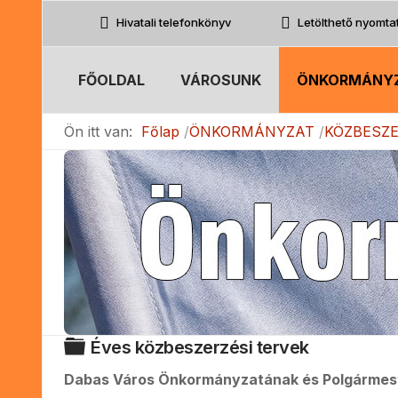
Hivatali telefonkönyv
Letölthető nyomt
FŐOLDAL
VÁROSUNK
ÖNKORMÁNY
Ön itt van:
Főlap
ÖNKORMÁNYZAT
KÖZBESZ
Mappa
Éves közbeszerzési tervek
Dabas Város Önkormányzatának és Polgármeste