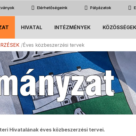
atványok
Elérhetőségeink
Pályázatok
E
ZAT
HIVATAL
INTÉZMÉNYEK
KÖZÖSSÉGE
ERZÉSEK
Éves közbeszerzési tervek
ri Hivatalának éves közbeszerzési tervei.