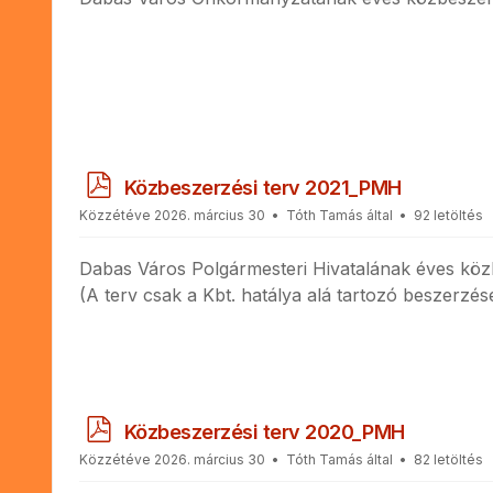
p
Közbeszerzési terv 2021_PMH
d
Közzétéve 2026. március 30
Tóth Tamás
által
92 letöltés
f
Dabas Város Polgármesteri Hivatalának éves közb
(A terv csak a Kbt. hatálya alá tartozó beszerzés
p
Közbeszerzési terv 2020_PMH
d
Közzétéve 2026. március 30
Tóth Tamás
által
82 letöltés
f