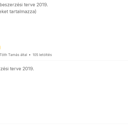
eszerzési terve 2019.
eket tartalmazza)
Tóth Tamás
által
105 letöltés
ési terve 2019.