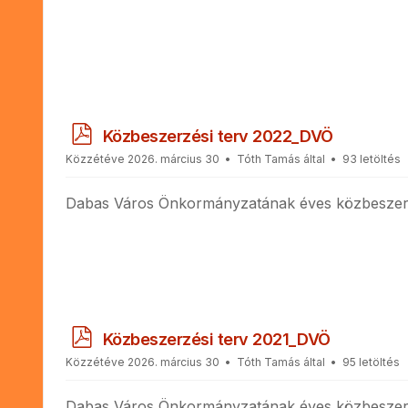
p
Közbeszerzési terv 2022_DVÖ
d
Közzétéve 2026. március 30
Tóth Tamás
által
93 letöltés
f
Dabas Város Önkormányzatának éves közbeszerz
p
Közbeszerzési terv 2021_DVÖ
d
Közzétéve 2026. március 30
Tóth Tamás
által
95 letöltés
f
Dabas Város Önkormányzatának éves közbeszerz