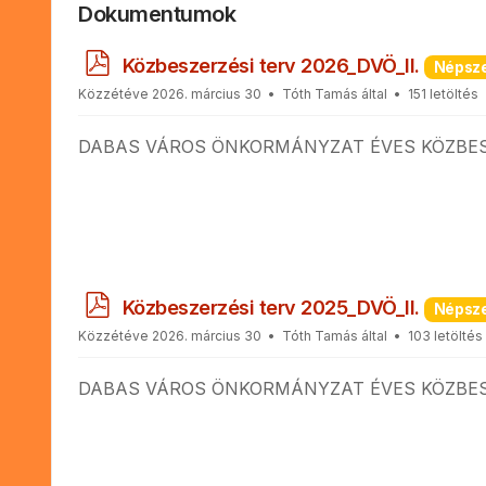
Dokumentumok
p
Közbeszerzési terv 2026_DVÖ_II.
Népsz
d
Közzétéve 2026. március 30
Tóth Tamás
által
151 letöltés
f
DABAS VÁROS ÖNKORMÁNYZAT ÉVES KÖZBESZER
p
Közbeszerzési terv 2025_DVÖ_II.
Népsz
d
Közzétéve 2026. március 30
Tóth Tamás
által
103 letöltés
f
DABAS VÁROS ÖNKORMÁNYZAT ÉVES KÖZBESZER