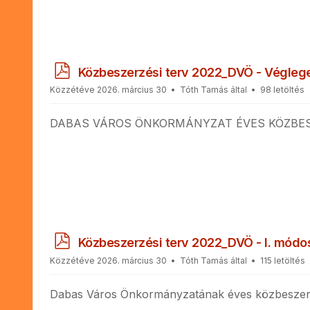
p
Közbeszerzési terv 2022_DVÖ - Végleg
d
Közzétéve 2026. március 30
Tóth Tamás
által
98 letöltés
f
DABAS VÁROS ÖNKORMÁNYZAT ÉVES KÖZBESZ
p
Közbeszerzési terv 2022_DVÖ - I. módo
d
Közzétéve 2026. március 30
Tóth Tamás
által
115 letöltés
f
Dabas Város Önkormányzatának éves közbeszerzé