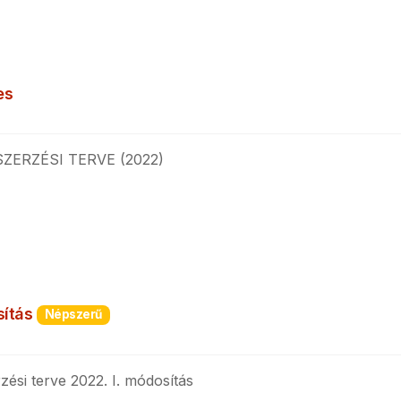
es
ERZÉSI TERVE (2022)
sítás
Népszerű
si terve 2022. I. módosítás