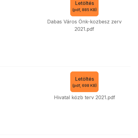
Letöltés
(
pdf,
885 KB
)
Dabas Város Önk-kozbesz zerv
2021.pdf
Letöltés
(
pdf,
698 KB
)
Hivatal közb terv 2021.pdf