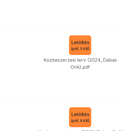
Letöltés
(
pdf,
5 KB
)
Kozbeszerzesi terv (2024_Dabas
Onk).pdf
Letöltés
(
pdf,
8 KB
)