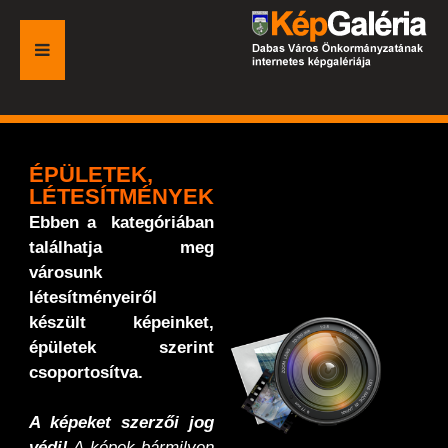
FŐOLDAL
GALÉRIA
ÉPÜLETEK,
LÉTESÍTMÉNYEK
ESEMÉNYEK
Ebben a kategóriában
találhatja meg
VÁROSI HONLAP
városunk
létesítményeiről
készült képeinket,
épületek szerint
csoportosítva.
A képeket szerzői jog
védi!
A képek bármilyen