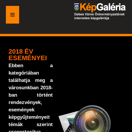
FŐOLDAL
GALÉRIA
2018 ÉV
ESEMÉNYEI
ESEMÉNYEK
Ebben a
kategóriában
VÁROSI HONLAP
találhatja meg a
városunkban 2018-
ban történt
rendezvények,
események
képgyűjteményeit
témák szerint
csoportosítva.