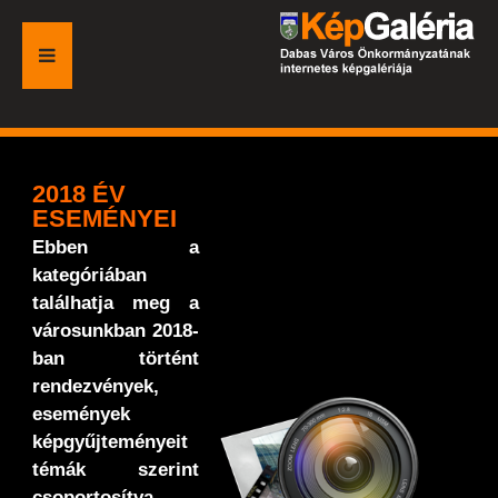
FŐOLDAL
GALÉRIA
2018 ÉV
ESEMÉNYEI
ESEMÉNYEK
Ebben a
kategóriában
VÁROSI HONLAP
találhatja meg a
városunkban 2018-
ban történt
rendezvények,
események
képgyűjteményeit
témák szerint
csoportosítva.